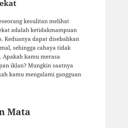
ekat
eseorang kesulitan melihat
 dekat adalah ketidakmampuan
as. Keduanya dapat disebabkan
mal, sehingga cahaya tidak
na. Apakah kamu merasa
apan iklan? Mungkin saatnya
akah kamu mengalami gangguan
n Mata