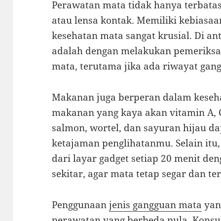
Perawatan mata tidak hanya terbat
atau lensa kontak. Memiliki kebiasa
kesehatan mata sangat krusial. Di an
adalah dengan melakukan pemeriksaan
mata, terutama jika ada riwayat gan
Makanan juga berperan dalam keseh
makanan yang kaya akan vitamin A, C
salmon, wortel, dan sayuran hijau 
ketajaman penglihatanmu. Selain itu,
dari layar gadget setiap 20 menit 
sekitar, agar mata tetap segar dan te
Penggunaan
jenis gangguan mata
yan
perawatan yang berbeda pula. Konsu