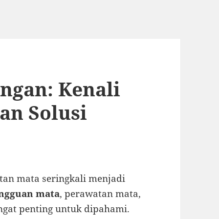
ngan: Kenali
an Solusi
tan mata seringkali menjadi
angguan mata
, perawatan mata,
ngat penting untuk dipahami.