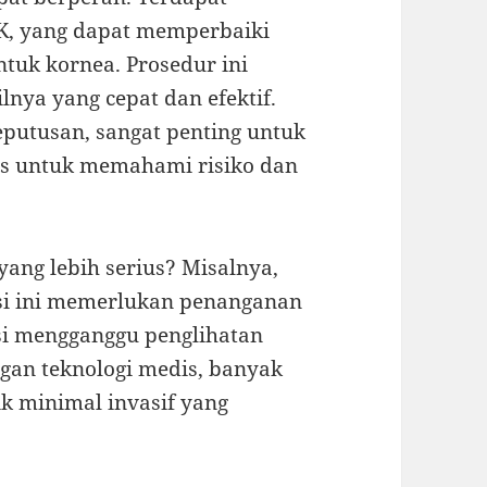
SIK, yang dapat memperbaiki
tuk kornea. Prosedur ini
nya yang cepat dan efektif.
utusan, sangat penting untuk
lis untuk memahami risiko dan
ang lebih serius? Misalnya,
si ini memerlukan penanganan
nsi mengganggu penglihatan
gan teknologi medis, banyak
ik minimal invasif yang