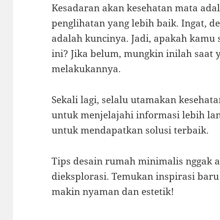
Kesadaran akan kesehatan mata ada
penglihatan yang lebih baik. Ingat, de
adalah kuncinya. Jadi, apakah kamu
ini? Jika belum, mungkin inilah saat 
melakukannya.
Sekali lagi, selalu utamakan keseha
untuk menjelajahi informasi lebih la
untuk mendapatkan solusi terbaik.
Tips desain rumah minimalis nggak 
dieksplorasi. Temukan inspirasi bar
makin nyaman dan estetik!