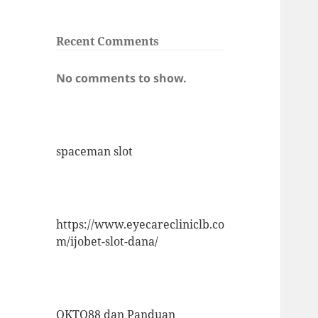
Recent Comments
No comments to show.
spaceman slot
https://www.eyecarecliniclb.co
m/ijobet-slot-dana/
OKTO88 dan Panduan