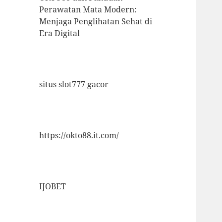
Perawatan Mata Modern:
Menjaga Penglihatan Sehat di
Era Digital
situs slot777 gacor
https://okto88.it.com/
IJOBET