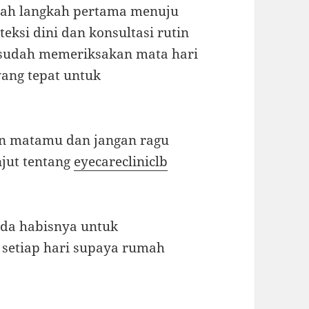
lah langkah pertama menuju
teksi dini dan konsultasi rutin
 sudah memeriksakan mata hari
yang tepat untuk
tan matamu dan jangan ragu
njut tentang
eyecarecliniclb
ada habisnya untuk
u setiap hari supaya rumah