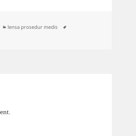
Categories
Tags
lensa prosedur medis
ent.