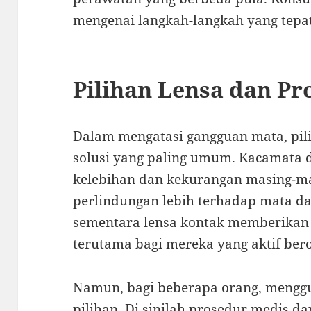
mengenai langkah-langkah yang tepa
Pilihan Lensa dan Pr
Dalam mengatasi gangguan mata, pili
solusi yang paling umum. Kacamata d
kelebihan dan kekurangan masing-m
perlindungan lebih terhadap mata d
sementara lensa kontak memberikan
terutama bagi mereka yang aktif ber
Namun, bagi beberapa orang, mengg
pilihan. Di sinilah prosedur medis d