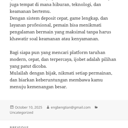
juga tempat di mana hiburan, teknologi, dan
keamanan bertemu.
Dengan sistem deposit cepat, game lengkap, dan
layanan profesional, pemain bisa menikmati
pengalaman bermain yang maksimal tanpa harus
khawatir soal keamanan atau kenyamanan.
Bagi siapa pun yang mencari platform taruhan
modern, cepat, dan terpercaya, ijobet adalah pilihan
yang patut dicoba.
Mulailah dengan bijak, nikmati setiap permainan,
dan biarkan keberuntungan membawa kamu
menuju kemenangan besar.
Posted
Author
Categories
October 10, 2025
engbengtian@gmail.com
on
Uncategorized
Post
PREVIOUS