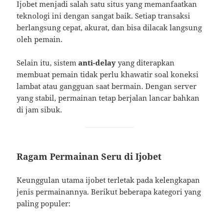
Ijobet menjadi salah satu situs yang memanfaatkan
teknologi ini dengan sangat baik. Setiap transaksi
berlangsung cepat, akurat, dan bisa dilacak langsung
oleh pemain.
Selain itu, sistem
anti-delay
yang diterapkan
membuat pemain tidak perlu khawatir soal koneksi
lambat atau gangguan saat bermain. Dengan server
yang stabil, permainan tetap berjalan lancar bahkan
di jam sibuk.
Ragam Permainan Seru di Ijobet
Keunggulan utama ijobet terletak pada kelengkapan
jenis permainannya. Berikut beberapa kategori yang
paling populer: