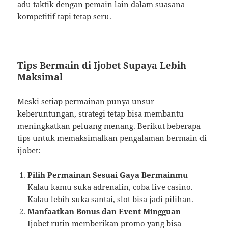
adu taktik dengan pemain lain dalam suasana
kompetitif tapi tetap seru.
Tips Bermain di Ijobet Supaya Lebih
Maksimal
Meski setiap permainan punya unsur
keberuntungan, strategi tetap bisa membantu
meningkatkan peluang menang. Berikut beberapa
tips untuk memaksimalkan pengalaman bermain di
ijobet:
Pilih Permainan Sesuai Gaya Bermainmu
Kalau kamu suka adrenalin, coba live casino.
Kalau lebih suka santai, slot bisa jadi pilihan.
Manfaatkan Bonus dan Event Mingguan
Ijobet rutin memberikan promo yang bisa