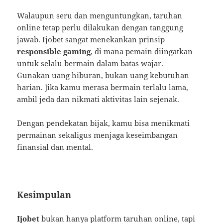
Walaupun seru dan menguntungkan, taruhan
online tetap perlu dilakukan dengan tanggung
jawab. Ijobet sangat menekankan prinsip
responsible gaming
, di mana pemain diingatkan
untuk selalu bermain dalam batas wajar.
Gunakan uang hiburan, bukan uang kebutuhan
harian. Jika kamu merasa bermain terlalu lama,
ambil jeda dan nikmati aktivitas lain sejenak.
Dengan pendekatan bijak, kamu bisa menikmati
permainan sekaligus menjaga keseimbangan
finansial dan mental.
Kesimpulan
Ijobet
bukan hanya platform taruhan online, tapi