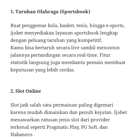
1.
Taruhan Olahraga (Sportsbook)
Buat penggemar bola, basket, tenis, hingga e-sports,
ijobet menyediakan layanan sportsbook lengkap
dengan peluang taruhan yang kompetitif.
Kamu bisa bertaruh secara live sambil menonton
jalannya pertandingan secara real-time. Fitur
statistik langsung juga membantu pemain membuat
keputusan yang lebih cerdas.
2.
Slot Online
Slot jadi salah satu permainan paling digemari
karena mudah dimainkan dan penuh kejutan. Ijobet
menawarkan ratusan jenis slot dari provider
terkenal seperti Pragmatic Play, PG Soft, dan
Habanero.