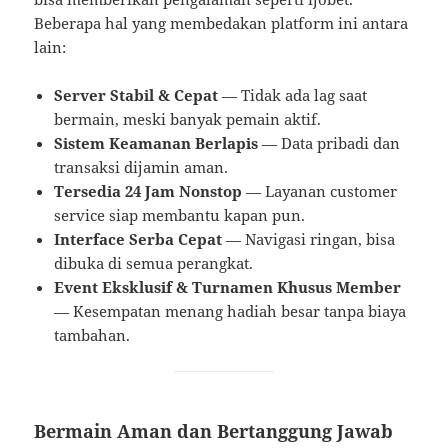
Beberapa hal yang membedakan platform ini antara
lain:
Server Stabil & Cepat
— Tidak ada lag saat
bermain, meski banyak pemain aktif.
Sistem Keamanan Berlapis
— Data pribadi dan
transaksi dijamin aman.
Tersedia 24 Jam Nonstop
— Layanan customer
service siap membantu kapan pun.
Interface Serba Cepat
— Navigasi ringan, bisa
dibuka di semua perangkat.
Event Eksklusif & Turnamen Khusus Member
— Kesempatan menang hadiah besar tanpa biaya
tambahan.
Bermain Aman dan Bertanggung Jawab