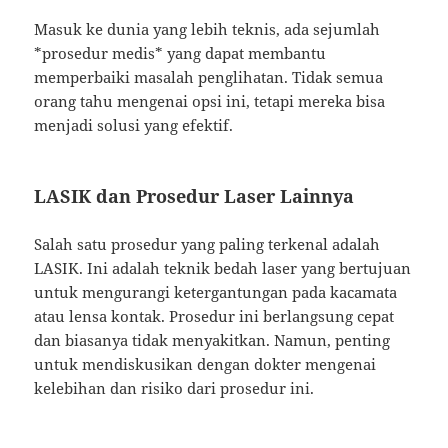
Masuk ke dunia yang lebih teknis, ada sejumlah
*prosedur medis* yang dapat membantu
memperbaiki masalah penglihatan. Tidak semua
orang tahu mengenai opsi ini, tetapi mereka bisa
menjadi solusi yang efektif.
LASIK dan Prosedur Laser Lainnya
Salah satu prosedur yang paling terkenal adalah
LASIK. Ini adalah teknik bedah laser yang bertujuan
untuk mengurangi ketergantungan pada kacamata
atau lensa kontak. Prosedur ini berlangsung cepat
dan biasanya tidak menyakitkan. Namun, penting
untuk mendiskusikan dengan dokter mengenai
kelebihan dan risiko dari prosedur ini.