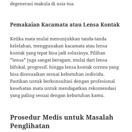
degenerasi makula di usia tua.
Pemakaian Kacamata atau Lensa Kontak
Ketika mata mulai menunjukkan tanda-tanda
kelelahan, menggunakan kacamata atau lensa
kontak yang tepat bisa jadi solusinya. Pilihan
*lensa* juga sangat beragam, mulai dari lensa
bifokal, progresif, hingga lensa kontak cornea yang
bisa disesuaikan sesuai kebutuhan individu.
Pastikan untuk berkonsultasi dengan profesional
kesehatan mata untuk mendapatkan rekomendasi
yang paling sesuai dengan kebutuhan kamu.
Prosedur Medis untuk Masalah
Penglihatan