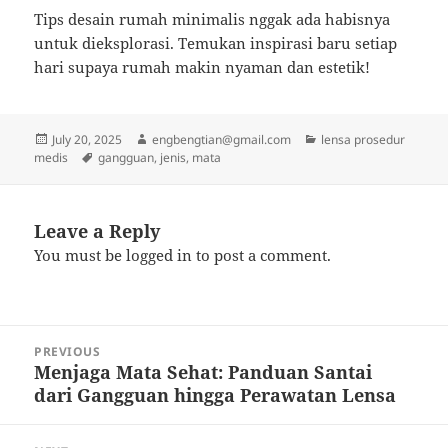
Tips desain rumah minimalis nggak ada habisnya
untuk dieksplorasi. Temukan inspirasi baru setiap
hari supaya rumah makin nyaman dan estetik!
Posted
Author
Categories
July 20, 2025
engbengtian@gmail.com
lensa prosedur
on
Tags
medis
gangguan
,
jenis
,
mata
Leave a Reply
You must be
logged in
to post a comment.
Post
PREVIOUS
navigation
Menjaga Mata Sehat: Panduan Santai
Previous
dari Gangguan hingga Perawatan Lensa
post: