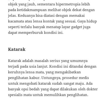
objek yang jauh, sementara hipermetropia lebih
pada ketidakmampuan melihat objek dekat dengan
jelas. Keduanya bisa diatasi dengan memakai
kacamata atau lensa kontak yang sesuai. Gaya hidup
seperti terlalu banyak menatap layar gadget juga
dapat memperburuk kondisi ini.
Katarak
Katarak adalah masalah serius yang umumnya
terjadi pada usia lanjut. Kondisi ini ditandai dengan
keruhnya lensa mata, yang mengakibatkan
penglihatan kabur. Untungnya, prosedur medis
untuk mengobati katarak sudah sangat maju. Ada
banyak opsi bedah yang dapat dilakukan oleh dokter
spesialis mata untuk memulihkan penglihatan.