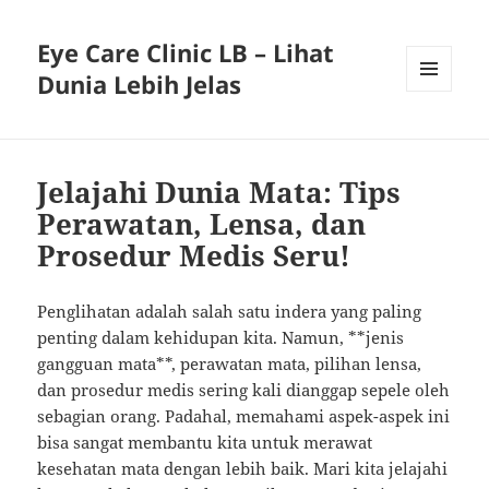
Eye Care Clinic LB – Lihat
Dunia Lebih Jelas
MENU
AND
WIDGETS
Jelajahi Dunia Mata: Tips
Perawatan, Lensa, dan
Prosedur Medis Seru!
Penglihatan adalah salah satu indera yang paling
penting dalam kehidupan kita. Namun, **jenis
gangguan mata**, perawatan mata, pilihan lensa,
dan prosedur medis sering kali dianggap sepele oleh
sebagian orang. Padahal, memahami aspek-aspek ini
bisa sangat membantu kita untuk merawat
kesehatan mata dengan lebih baik. Mari kita jelajahi