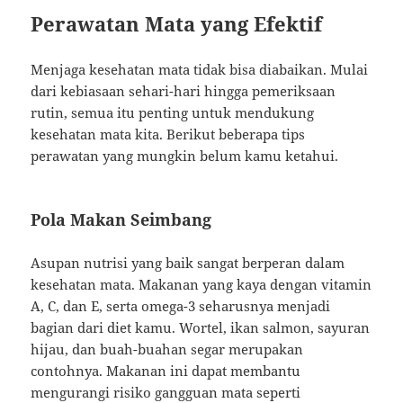
Perawatan Mata yang Efektif
Menjaga kesehatan mata tidak bisa diabaikan. Mulai
dari kebiasaan sehari-hari hingga pemeriksaan
rutin, semua itu penting untuk mendukung
kesehatan mata kita. Berikut beberapa tips
perawatan yang mungkin belum kamu ketahui.
Pola Makan Seimbang
Asupan nutrisi yang baik sangat berperan dalam
kesehatan mata. Makanan yang kaya dengan vitamin
A, C, dan E, serta omega-3 seharusnya menjadi
bagian dari diet kamu. Wortel, ikan salmon, sayuran
hijau, dan buah-buahan segar merupakan
contohnya. Makanan ini dapat membantu
mengurangi risiko gangguan mata seperti