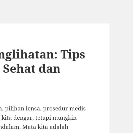
nglihatan: Tips
 Sehat dan
, pilihan lensa, prosedur medis
 kita dengar, tetapi mungkin
endalam. Mata kita adalah