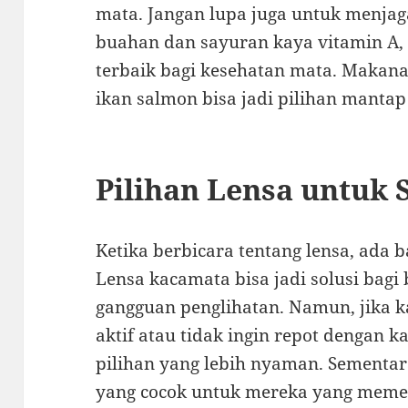
mata. Jangan lupa juga untuk menjag
buahan dan sayuran kaya vitamin A,
terbaik bagi kesehatan mata. Makana
ikan salmon bisa jadi pilihan manta
Pilihan Lensa untuk 
Ketika berbicara tentang lensa, ada b
Lensa kacamata bisa jadi solusi bag
gangguan penglihatan. Namun, jika k
aktif atau tidak ingin repot dengan k
pilihan yang lebih nyaman. Sementara 
yang cocok untuk mereka yang meme