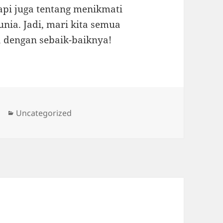
tapi juga tentang menikmati
ia. Jadi, mari kita semua
a dengan sebaik-baiknya!
Categories
Uncategorized