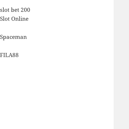
slot bet 200
Slot Online
Spaceman
FILA88