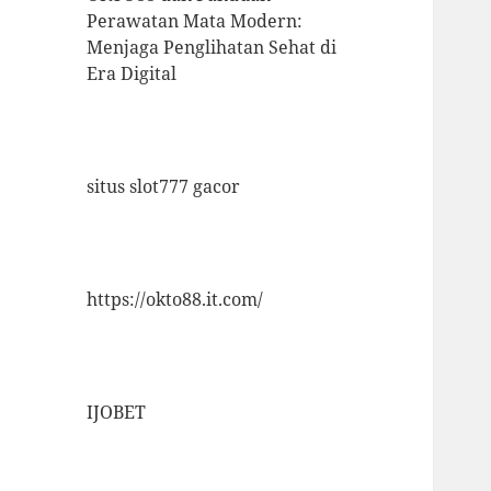
Perawatan Mata Modern:
Menjaga Penglihatan Sehat di
Era Digital
situs slot777 gacor
https://okto88.it.com/
IJOBET