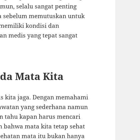
mun, selalu sangat penting
ta sebelum memutuskan untuk
 memiliki kondisi dan
ian medis yang tepat sangat
da Mata Kita
us kita jaga. Dengan memahami
rawatan yang sederhana namun
dan tahu kapan harus mencari
n bahwa mata kita tetap sehat
sehatan mata itu bukan hanya