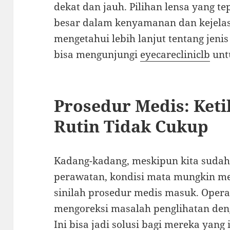
dekat dan jauh. Pilihan lensa yang 
besar dalam kenyamanan dan kejelasa
mengetahui lebih lanjut tentang jenis
bisa mengunjungi
eyecarecliniclb
untu
Prosedur Medis: Ket
Rutin Tidak Cukup
Kadang-kadang, meskipun kita sudah
perawatan, kondisi mata mungkin me
sinilah prosedur medis masuk. Opera
mengoreksi masalah penglihatan de
Ini bisa jadi solusi bagi mereka yang