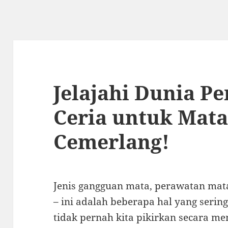
Jelajahi Dunia Pe
Ceria untuk Mata
Cemerlang!
Jenis gangguan mata, perawatan mata
– ini adalah beberapa hal yang sering
tidak pernah kita pikirkan secara m