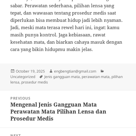
sabar. Perawatan sederhana, pilihan lensa yang
tepat, dan wawasan tentang prosedur medis saat
diperlukan bisa membuat hidup jadi lebih nyaman.
Jadi, meski mata terasa rewel hari ini, ingat: kamu
masih punya kontrol. Jaga kebiasaan, rawat
kesehatan mata, dan biarkan cahaya masuk dengan
cara yang bikin hidupmu makin jelas.
Posted
Author
Categories
October 19, 2025
engbengtian@gmail.com
on
Tags
Uncategorized
Jenis gangguan mata, perawatan mata, pilihan
lensa, prosedur medis
Post
PREVIOUS
navigation
Mengenal Jenis Gangguan Mata
Previous
Perawatan Mata Pilihan Lensa dan
post:
Prosedur Medis
NEXT