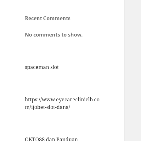
Recent Comments
No comments to show.
spaceman slot
https://www.eyecarecliniclb.co
m/ijobet-slot-dana/
OKTO88 dan Panduan