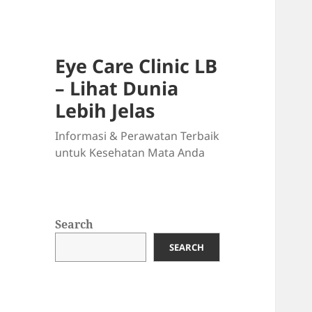
Eye Care Clinic LB
– Lihat Dunia
Lebih Jelas
Informasi & Perawatan Terbaik
untuk Kesehatan Mata Anda
Search
SEARCH