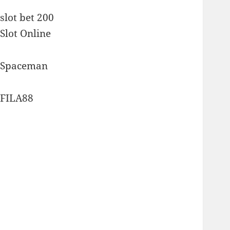
slot bet 200
Slot Online
Spaceman
FILA88