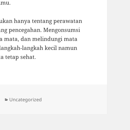
nmu.
bukan hanya tentang perawatan
ntang pencegahan. Mengonsumsi
a mata, dan melindungi mata
 langkah-langkah kecil namun
 tetap sehat.
Categories
Uncategorized