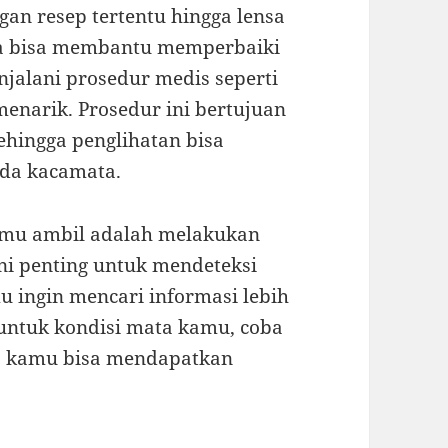
an resep tertentu hingga lensa
ya bisa membantu memperbaiki
njalani prosedur medis seperti
menarik. Prosedur ini bertujuan
hingga penglihatan bisa
ada kacamata.
kamu ambil adalah melakukan
ini penting untuk mendeteksi
u ingin mencari informasi lebih
 untuk kondisi mata kamu, coba
a, kamu bisa mendapatkan