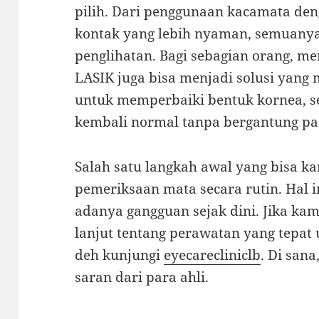
pilih. Dari penggunaan kacamata deng
kontak yang lebih nyaman, semuan
penglihatan. Bagi sebagian orang, me
LASIK juga bisa menjadi solusi yang 
untuk memperbaiki bentuk kornea, se
kembali normal tanpa bergantung p
Salah satu langkah awal yang bisa 
pemeriksaan mata secara rutin. Hal 
adanya gangguan sejak dini. Jika kam
lanjut tentang perawatan yang tepat
deh kunjungi
eyecarecliniclb
. Di san
saran dari para ahli.