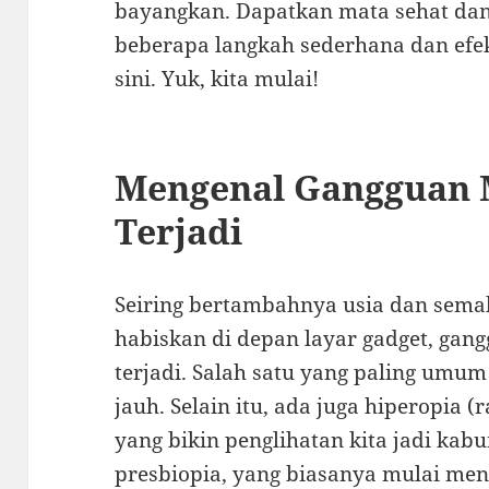
bayangkan. Dapatkan mata sehat da
beberapa langkah sederhana dan efek
sini. Yuk, kita mulai!
Mengenal Gangguan
Terjadi
Seiring bertambahnya usia dan sema
habiskan di depan layar gadget, gan
terjadi. Salah satu yang paling umu
jauh. Selain itu, ada juga hiperopia 
yang bikin penglihatan kita jadi kab
presbiopia, yang biasanya mulai men