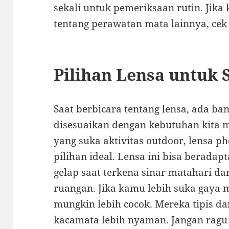
sekali untuk pemeriksaan rutin. Jika
tentang perawatan mata lainnya, cek
Pilihan Lensa untuk
Saat berbicara tentang lensa, ada ba
disesuaikan dengan kebutuhan kita 
yang suka aktivitas outdoor, lensa p
pilihan ideal. Lensa ini bisa berada
gelap saat terkena sinar matahari da
ruangan. Jika kamu lebih suka gaya 
mungkin lebih cocok. Mereka tipis 
kacamata lebih nyaman. Jangan ragu