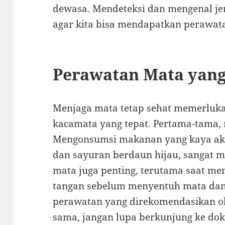
dewasa. Mendeteksi dan mengenal jen
agar kita bisa mendapatkan perawata
Perawatan Mata yang
Menjaga mata tetap sehat memerluka
kacamata yang tepat. Pertama-tama, m
Mengonsumsi makanan yang kaya akan
dan sayuran berdaun hijau, sangat 
mata juga penting, terutama saat me
tangan sebelum menyentuh mata dan
perawatan yang direkomendasikan ol
sama, jangan lupa berkunjung ke dok