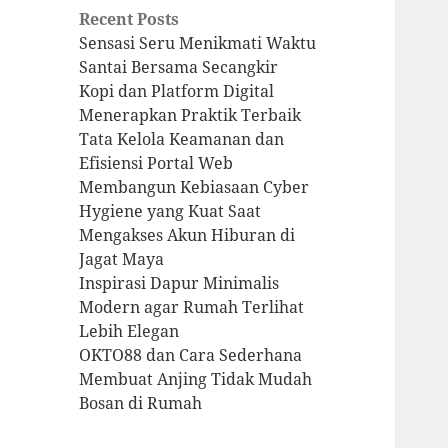
Recent Posts
Sensasi Seru Menikmati Waktu
Santai Bersama Secangkir
Kopi dan Platform Digital
Menerapkan Praktik Terbaik
Tata Kelola Keamanan dan
Efisiensi Portal Web
Membangun Kebiasaan Cyber
Hygiene yang Kuat Saat
Mengakses Akun Hiburan di
Jagat Maya
Inspirasi Dapur Minimalis
Modern agar Rumah Terlihat
Lebih Elegan
OKTO88 dan Cara Sederhana
Membuat Anjing Tidak Mudah
Bosan di Rumah