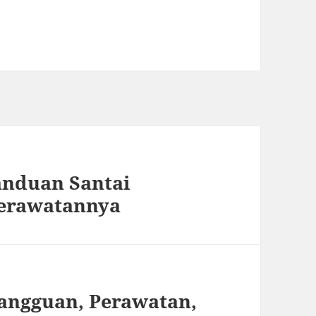
anduan Santai
Perawatannya
Gangguan, Perawatan,