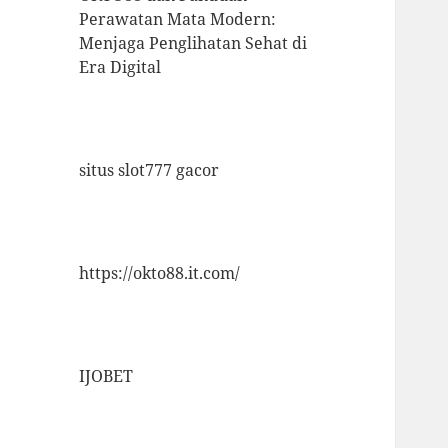
Perawatan Mata Modern:
Menjaga Penglihatan Sehat di
Era Digital
situs slot777 gacor
https://okto88.it.com/
IJOBET