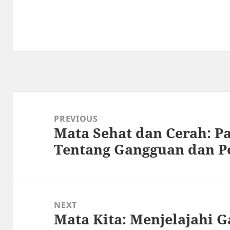
Post
navigation
PREVIOUS
Mata Sehat dan Cerah: P
Previous
Tentang Gangguan dan 
post:
NEXT
Mata Kita: Menjelajahi 
Next