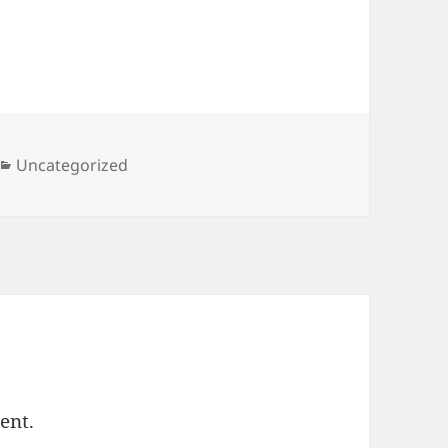
Categories
Uncategorized
ent.