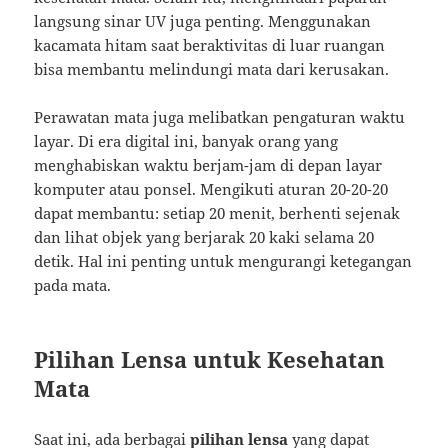
langsung sinar UV juga penting. Menggunakan
kacamata hitam saat beraktivitas di luar ruangan
bisa membantu melindungi mata dari kerusakan.
Perawatan mata juga melibatkan pengaturan waktu
layar. Di era digital ini, banyak orang yang
menghabiskan waktu berjam-jam di depan layar
komputer atau ponsel. Mengikuti aturan 20-20-20
dapat membantu: setiap 20 menit, berhenti sejenak
dan lihat objek yang berjarak 20 kaki selama 20
detik. Hal ini penting untuk mengurangi ketegangan
pada mata.
Pilihan Lensa untuk Kesehatan
Mata
Saat ini, ada berbagai
pilihan lensa
yang dapat