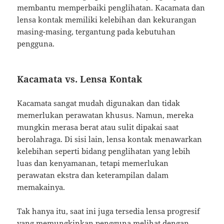
membantu memperbaiki penglihatan. Kacamata dan
lensa kontak memiliki kelebihan dan kekurangan
masing-masing, tergantung pada kebutuhan
pengguna.
Kacamata vs. Lensa Kontak
Kacamata sangat mudah digunakan dan tidak
memerlukan perawatan khusus. Namun, mereka
mungkin merasa berat atau sulit dipakai saat
berolahraga. Di sisi lain, lensa kontak menawarkan
kelebihan seperti bidang penglihatan yang lebih
luas dan kenyamanan, tetapi memerlukan
perawatan ekstra dan keterampilan dalam
memakainya.
Tak hanya itu, saat ini juga tersedia lensa progresif
yang memungkinkan pengguna melihat dengan