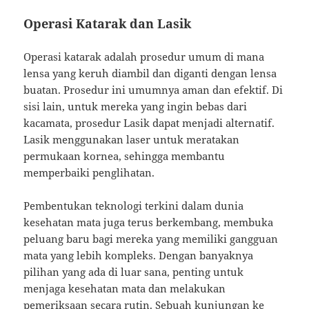
Operasi Katarak dan Lasik
Operasi katarak adalah prosedur umum di mana
lensa yang keruh diambil dan diganti dengan lensa
buatan. Prosedur ini umumnya aman dan efektif. Di
sisi lain, untuk mereka yang ingin bebas dari
kacamata, prosedur Lasik dapat menjadi alternatif.
Lasik menggunakan laser untuk meratakan
permukaan kornea, sehingga membantu
memperbaiki penglihatan.
Pembentukan teknologi terkini dalam dunia
kesehatan mata juga terus berkembang, membuka
peluang baru bagi mereka yang memiliki gangguan
mata yang lebih kompleks. Dengan banyaknya
pilihan yang ada di luar sana, penting untuk
menjaga kesehatan mata dan melakukan
pemeriksaan secara rutin. Sebuah kunjungan ke