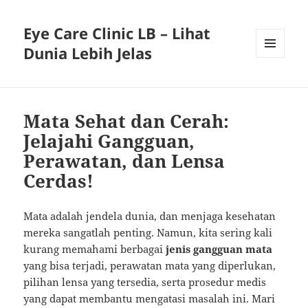
Eye Care Clinic LB – Lihat
Dunia Lebih Jelas
MENU
AND
WIDGETS
Mata Sehat dan Cerah:
Jelajahi Gangguan,
Perawatan, dan Lensa
Cerdas!
Mata adalah jendela dunia, dan menjaga kesehatan
mereka sangatlah penting. Namun, kita sering kali
kurang memahami berbagai
jenis gangguan mata
yang bisa terjadi, perawatan mata yang diperlukan,
pilihan lensa yang tersedia, serta prosedur medis
yang dapat membantu mengatasi masalah ini. Mari