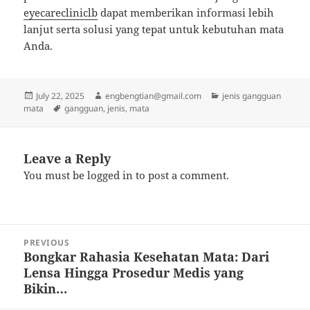
eyecarecliniclb
dapat memberikan informasi lebih
lanjut serta solusi yang tepat untuk kebutuhan mata
Anda.
Posted
Author
Categories
July 22, 2025
engbengtian@gmail.com
jenis gangguan
on
Tags
mata
gangguan
,
jenis
,
mata
Leave a Reply
You must be
logged in
to post a comment.
Post
PREVIOUS
navigation
Bongkar Rahasia Kesehatan Mata: Dari
Previous
Lensa Hingga Prosedur Medis yang
post:
Bikin…