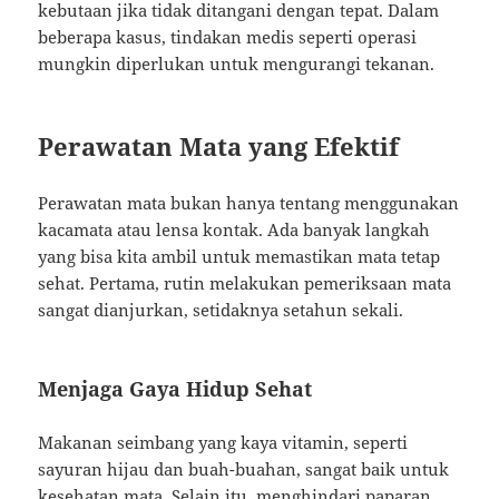
kebutaan jika tidak ditangani dengan tepat. Dalam
beberapa kasus, tindakan medis seperti operasi
mungkin diperlukan untuk mengurangi tekanan.
Perawatan Mata yang Efektif
Perawatan mata bukan hanya tentang menggunakan
kacamata atau lensa kontak. Ada banyak langkah
yang bisa kita ambil untuk memastikan mata tetap
sehat. Pertama, rutin melakukan pemeriksaan mata
sangat dianjurkan, setidaknya setahun sekali.
Menjaga Gaya Hidup Sehat
Makanan seimbang yang kaya vitamin, seperti
sayuran hijau dan buah-buahan, sangat baik untuk
kesehatan mata. Selain itu, menghindari paparan