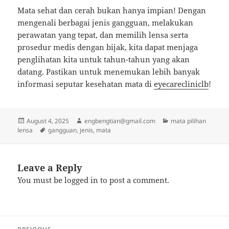
Mata sehat dan cerah bukan hanya impian! Dengan
mengenali berbagai jenis gangguan, melakukan
perawatan yang tepat, dan memilih lensa serta
prosedur medis dengan bijak, kita dapat menjaga
penglihatan kita untuk tahun-tahun yang akan
datang. Pastikan untuk menemukan lebih banyak
informasi seputar kesehatan mata di
eyecarecliniclb
!
Posted
Author
Categories
August 4, 2025
engbengtian@gmail.com
mata pilihan
on
Tags
lensa
gangguan
,
jenis
,
mata
Leave a Reply
You must be
logged in
to post a comment.
Post