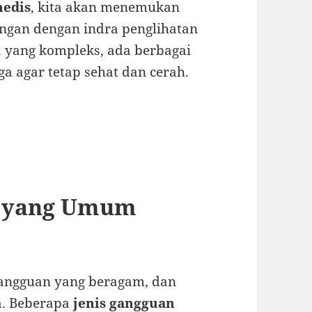
medis
, kita akan menemukan
ngan dengan indra penglihatan
a yang kompleks, ada berbagai
 agar tetap sehat dan cerah.
a yang Umum
gangguan yang beragam, dan
a. Beberapa
jenis gangguan