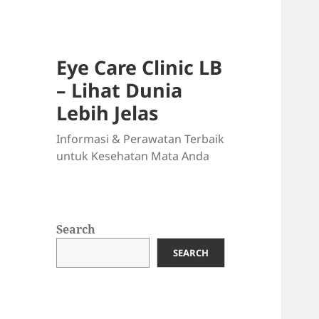
Eye Care Clinic LB
– Lihat Dunia
Lebih Jelas
Informasi & Perawatan Terbaik
untuk Kesehatan Mata Anda
Search
SEARCH