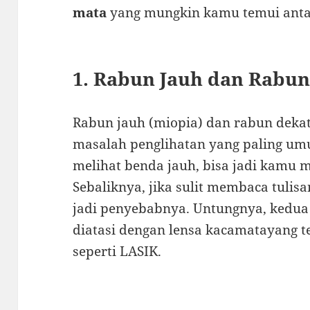
mata
yang mungkin kamu temui antar
1. Rabun Jauh dan Rabun
Rabun jauh (miopia) dan rabun dekat
masalah penglihatan yang paling um
melihat benda jauh, bisa jadi kamu 
Sebaliknya, jika sulit membaca tulis
jadi penyebabnya. Untungnya, kedua 
diatasi dengan lensa kacamatayang t
seperti LASIK.