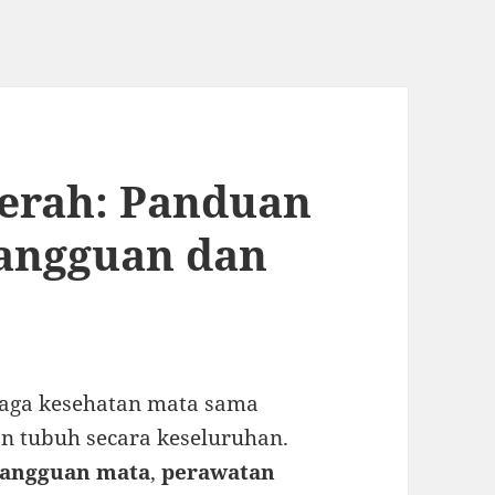
Cerah: Panduan
angguan dan
jaga kesehatan mata sama
n tubuh secara keseluruhan.
gangguan mata
,
perawatan