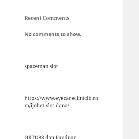
Recent Comments
No comments to show.
spaceman slot
https://www.eyecarecliniclb.co
m/ijobet-slot-dana/
OKTO88 dan Panduan