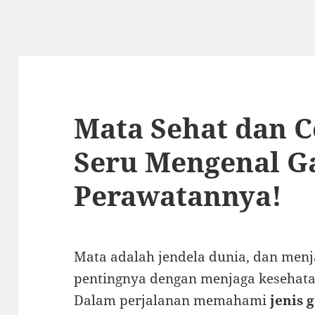
Mata Sehat dan 
Seru Mengenal G
Perawatannya!
Mata adalah jendela dunia, dan men
pentingnya dengan menjaga kesehata
Dalam perjalanan memahami
jenis 