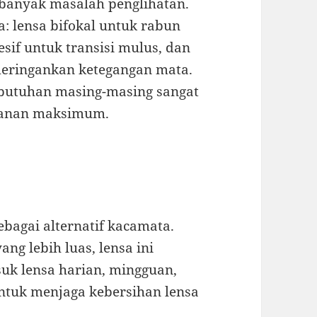
 banyak masalah penglihatan.
a: lensa bifokal untuk rabun
esif untuk transisi mulus, dan
meringankan ketegangan mata.
ebutuhan masing-masing sangat
manan maksimum.
bagai alternatif kacamata.
g lebih luas, lensa ini
suk lensa harian, mingguan,
ntuk menjaga kebersihan lensa