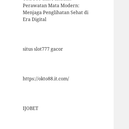
Perawatan Mata Modern:
Menjaga Penglihatan Sehat di
Era Digital
situs slot777 gacor
https://okto88.it.com/
IJOBET