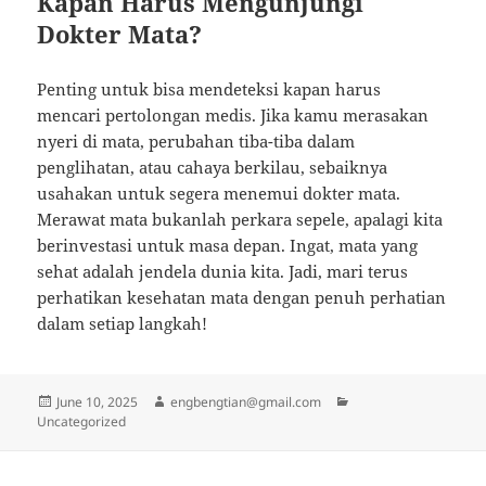
Kapan Harus Mengunjungi
Dokter Mata?
Penting untuk bisa mendeteksi kapan harus
mencari pertolongan medis. Jika kamu merasakan
nyeri di mata, perubahan tiba-tiba dalam
penglihatan, atau cahaya berkilau, sebaiknya
usahakan untuk segera menemui dokter mata.
Merawat mata bukanlah perkara sepele, apalagi kita
berinvestasi untuk masa depan. Ingat, mata yang
sehat adalah jendela dunia kita. Jadi, mari terus
perhatikan kesehatan mata dengan penuh perhatian
dalam setiap langkah!
Posted
Author
Categories
June 10, 2025
engbengtian@gmail.com
on
Uncategorized