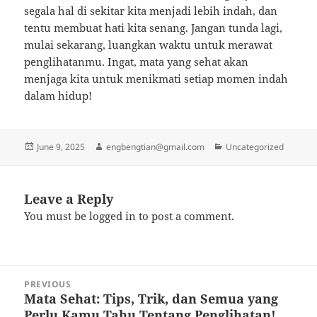
segala hal di sekitar kita menjadi lebih indah, dan
tentu membuat hati kita senang. Jangan tunda lagi,
mulai sekarang, luangkan waktu untuk merawat
penglihatanmu. Ingat, mata yang sehat akan
menjaga kita untuk menikmati setiap momen indah
dalam hidup!
Posted
Author
Categories
June 9, 2025
engbengtian@gmail.com
Uncategorized
on
Leave a Reply
You must be
logged in
to post a comment.
Post
PREVIOUS
navigation
Mata Sehat: Tips, Trik, dan Semua yang
Previous
Perlu Kamu Tahu Tentang Penglihatan!
post: