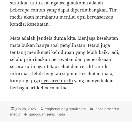
suntikan untuk mengatasi glaukoma adalah
beberapa contoh yang dapat dipertimbangkan. Tim
medis akan membantu menilai opsi berdasarkan
kondisi kesehatan.
Mata adalah jendela dunia kita. Menjaga kesehatan
mata bukan hanya soal penglihatan, tetapi juga
tentang menikmati kehidupan yang lebih baik. Jadi,
selalu prioritaskan perawatan dan pemeriksaan
secara rutin agar tetap sehat dan cerah! Untuk
informasi lebih lengkap seputar kesehatan mata,
kunjungi juga
eyecarecliniclb
yang menyediakan
berbagai artikel bermanfaat.
Posted
Author
Categories
July 28, 2025
engbengtian@gmail.com
lensa prosedur
on
Tags
medis
gangguan
,
jenis
,
mata