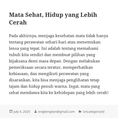
Mata Sehat, Hidup yang Lebih
Cerah
Pada akhirnya, menjaga kesehatan mata tidak hanya
tentang perawatan sehari-hari atau menemukan
lensa yang tepat. Ini adalah tentang memahami
tubuh kita sendiri dan membuat pilihan yang
bijaksana demi masa depan. Dengan melakukan
pemeriksaan secara teratur, memperhatikan
kebiasaan, dan mengikuti perawatan yang
disarankan, kita bisa menjaga penglihatan tetap
tajam dan hidup penuh warna. Ingat, mata yang
sehat membawa kita ke kehidupan yang lebih cerah!
Posted
Author
Categories
July 4, 2025
engbengtian@gmail.com
Uncategorized
on