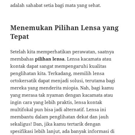
adalah sahabat setia bagi mata yang sehat.
Menemukan Pilihan Lensa yang
Tepat
Setelah kita memperhatikan perawatan, saatnya
membahas
pilihan lensa
. Lensa kacamata atau
kontak dapat sangat mempengaruhi kualitas
penglihatan kita. Terkadang, memilih lensa
ortokersatik dapat menjadi solusi, terutama bagi
mereka yang menderita miopia. Nah, bagi kamu
yang merasa tak nyaman dengan kacamata atau
ingin cara yang lebih praktis, lensa kontak
multifokal pun bisa jadi alternatif. Lensa ini
membantu dalam penglihatan dekat dan jauh
sekaligus! Dan, jika kamu tertarik dengan
spesifikasi lebih lanjut, ada banyak informasi di