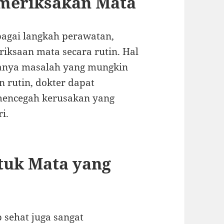
emeriksakan Mata
agai langkah perawatan,
riksaan mata secara rutin. Hal
adanya masalah yang mungkin
n rutin, dokter dapat
mencegah kerusakan yang
i.
tuk Mata yang
p sehat juga sangat