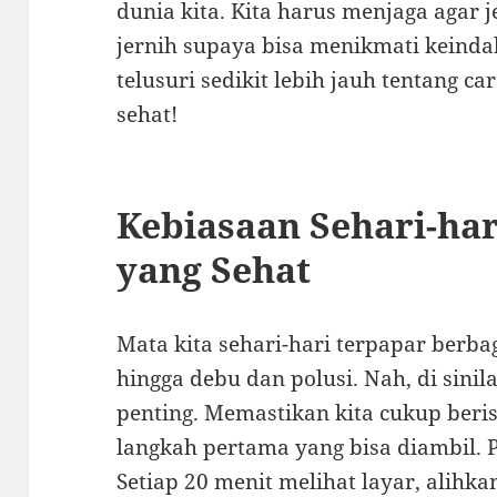
dunia kita. Kita harus menjaga agar j
jernih supaya bisa menikmati keindaha
telusuri sedikit lebih jauh tentang c
sehat!
Kebiasaan Sehari-ha
yang Sehat
Mata kita sehari-hari terpapar berbag
hingga debu dan polusi. Nah, di sini
penting. Memastikan kita cukup beris
langkah pertama yang bisa diambil. 
Setiap 20 menit melihat layar, alih