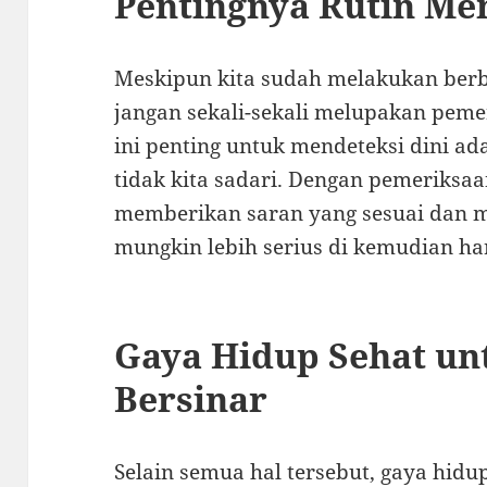
Pentingnya Rutin M
Meskipun kita sudah melakukan berb
jangan sekali-sekali melupakan peme
ini penting untuk mendeteksi dini 
tidak kita sadari. Dengan pemeriksaa
memberikan saran yang sesuai dan 
mungkin lebih serius di kemudian har
Gaya Hidup Sehat un
Bersinar
Selain semua hal tersebut, gaya hidu