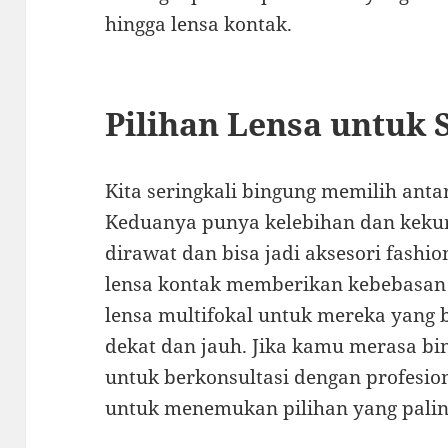
hingga lensa kontak.
Pilihan Lensa untuk 
Kita seringkali bingung memilih anta
Keduanya punya kelebihan dan keku
dirawat dan bisa jadi aksesori fashi
lensa kontak memberikan kebebasan 
lensa multifokal untuk mereka yang 
dekat dan jauh. Jika kamu merasa bi
untuk berkonsultasi dengan profesio
untuk menemukan pilihan yang palin