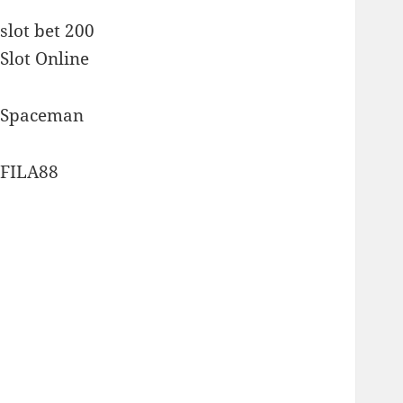
slot bet 200
Slot Online
Spaceman
FILA88