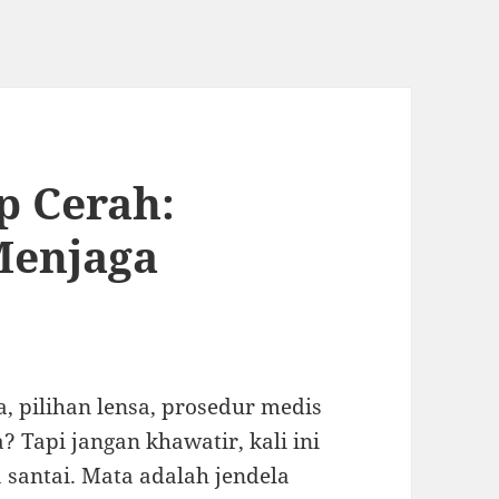
p Cerah:
Menjaga
, pilihan lensa, prosedur medis
? Tapi jangan khawatir, kali ini
santai. Mata adalah jendela