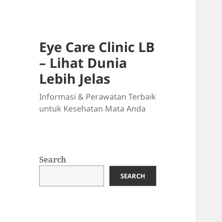
Eye Care Clinic LB
– Lihat Dunia
Lebih Jelas
Informasi & Perawatan Terbaik
untuk Kesehatan Mata Anda
Search
SEARCH