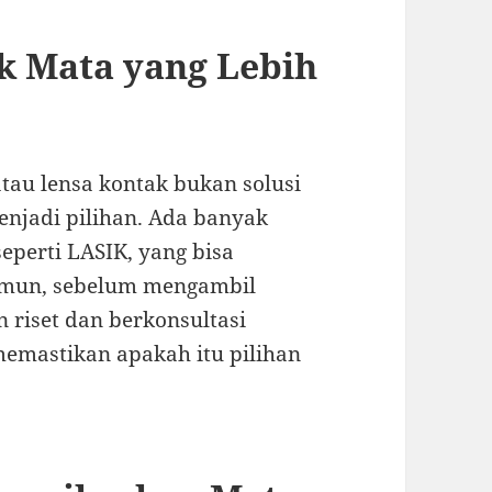
k Mata yang Lebih
tau lensa kontak bukan solusi
enjadi pilihan. Ada banyak
seperti LASIK, yang bisa
amun, sebelum mengambil
 riset dan berkonsultasi
memastikan apakah itu pilihan