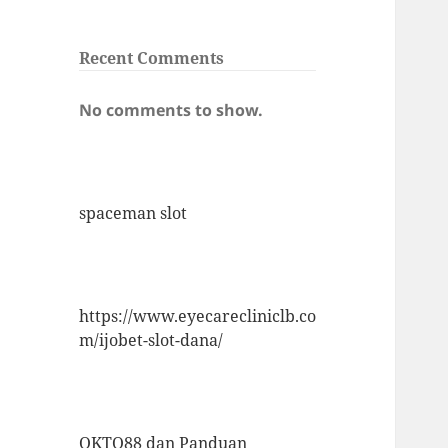
Recent Comments
No comments to show.
spaceman slot
https://www.eyecarecliniclb.co
m/ijobet-slot-dana/
OKTO88 dan Panduan