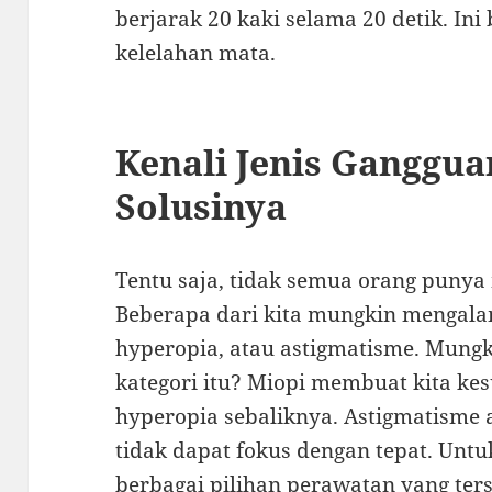
berjarak 20 kaki selama 20 detik. I
kelelahan mata.
Kenali Jenis Ganggu
Solusinya
Tentu saja, tidak semua orang puny
Beberapa dari kita mungkin mengalam
hyperopia, atau astigmatisme. Mun
kategori itu? Miopi membuat kita kes
hyperopia sebaliknya. Astigmatisme 
tidak dapat fokus dengan tepat. Unt
berbagai pilihan perawatan yang ter