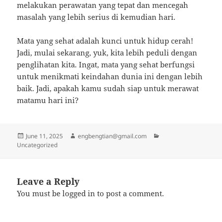
melakukan perawatan yang tepat dan mencegah
masalah yang lebih serius di kemudian hari.
Mata yang sehat adalah kunci untuk hidup cerah!
Jadi, mulai sekarang, yuk, kita lebih peduli dengan
penglihatan kita. Ingat, mata yang sehat berfungsi
untuk menikmati keindahan dunia ini dengan lebih
baik. Jadi, apakah kamu sudah siap untuk merawat
matamu hari ini?
Posted
Author
Categories
June 11, 2025
engbengtian@gmail.com
on
Uncategorized
Leave a Reply
You must be
logged in
to post a comment.