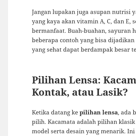
Jangan lupakan juga asupan nutrisi 
yang kaya akan vitamin A, C, dan E, 
bermanfaat. Buah-buahan, sayuran h
beberapa contoh yang bisa dijadikan
yang sehat dapat berdampak besar 
Pilihan Lensa: Kacam
Kontak, atau Lasik?
Ketika datang ke
pilihan lensa
, ada 
pilih. Kacamata adalah pilihan klasi
model serta desain yang menarik. In