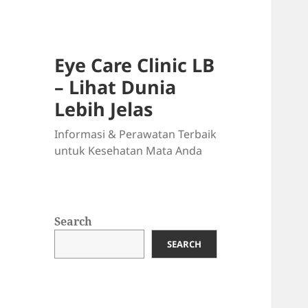
Eye Care Clinic LB
– Lihat Dunia
Lebih Jelas
Informasi & Perawatan Terbaik
untuk Kesehatan Mata Anda
Search
SEARCH