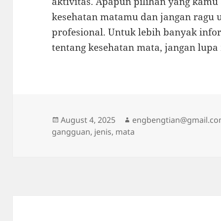
aktivitas. Apapun pilihan yang kamu 
kesehatan matamu dan jangan ragu u
profesional. Untuk lebih banyak inf
tentang kesehatan mata, jangan lup
Posted
Author
August 4, 2025
engbengtian@gmail.c
on
gangguan
,
jenis
,
mata