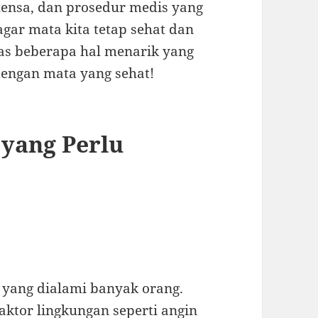
 lensa, dan prosedur medis yang
gar mata kita tetap sehat dan
has beberapa hal menarik yang
engan mata yang sehat!
 yang Perlu
 yang dialami banyak orang.
faktor lingkungan seperti angin