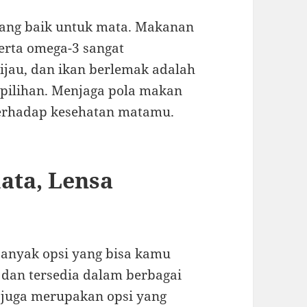
yang baik untuk mata. Makanan
serta omega-3 sangat
ijau, dan ikan berlemak adalah
 pilihan. Menjaga pola makan
terhadap kesehatan matamu.
ata, Lensa
banyak opsi yang bisa kamu
k dan tersedia dalam berbagai
i juga merupakan opsi yang