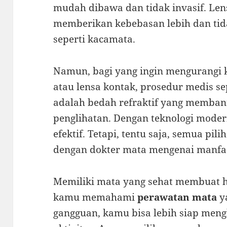
mudah dibawa dan tidak invasif. Lensa
memberikan kebebasan lebih dan tid
seperti kacamata.
Namun, bagi yang ingin mengurangi
atau lensa kontak, prosedur medis sepe
adalah bedah refraktif yang memba
penglihatan. Dengan teknologi modern
efektif. Tetapi, tentu saja, semua pil
dengan dokter mata mengenai manfaa
Memiliki mata yang sehat membuat hi
kamu memahami
perawatan mata
y
gangguan, kamu bisa lebih siap meng