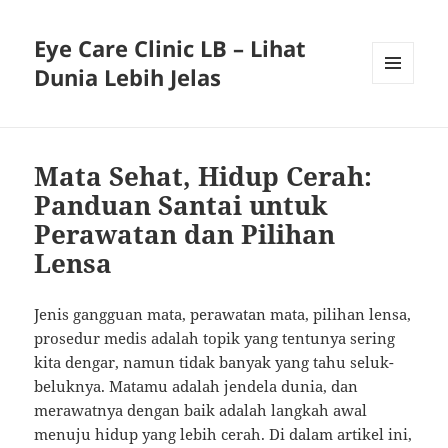
Eye Care Clinic LB – Lihat
Dunia Lebih Jelas
MENU
AND
WIDGETS
Mata Sehat, Hidup Cerah:
Panduan Santai untuk
Perawatan dan Pilihan
Lensa
Jenis gangguan mata, perawatan mata, pilihan lensa,
prosedur medis adalah topik yang tentunya sering
kita dengar, namun tidak banyak yang tahu seluk-
beluknya. Matamu adalah jendela dunia, dan
merawatnya dengan baik adalah langkah awal
menuju hidup yang lebih cerah. Di dalam artikel ini,