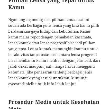
Pilihan Lensa yang Tepat untuk
Kamu
Ngomong-ngomong soal pilihan lensa, saat ini
sudah ada berbagai jenis lensa yang bisa kamu pilih
berdasarkan gaya hidup dan kebutuhan. Kalau
kamu malas repot dengan pemakaian kacamata,
lensa kontak atau lensa progresif bisa jadi pilihan
yang tepat. Lensa kontak memungkinkanmu untuk
beraktivitas tanpa batas, sementara lensa progresif
bisa membantu kamu melihat dengan jelas baik dari
jarak dekat maupun jauh, tanpa harus mengganti
kacamata. Jika penasaran tentang berbagai jenis
lensa kontak yang sesuai untukmu, kunjungi
eyecarecliniclb
untuk info lebih lanjut.
Prosedur Medis untuk Kesehatan
Mata