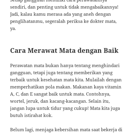
sendiri, dan penting untuk tidak mengabaikannya!
Jadi, kalau kamu merasa ada yang aneh dengan
penglihatanmu, segeralah periksa ke dokter mata,
ya.
Cara Merawat Mata dengan Baik
Perawatan mata bukan hanya tentang menghindari
gangguan, tetapi juga tentang memberikan yang
terbaik untuk kesehatan mata kita. Mulailah dengan
memperhatikan pola makan. Makanan kaya vitamin
A, C, dan E sangat baik untuk mata. Contohnya,
wortel, jeruk, dan kacang-kacangan. Selain itu,
jangan lupa untuk tidur yang cukup! Mata kita juga
butuh istirahat kok.
Belum lagi, menjaga kebersihan mata saat bekerja di