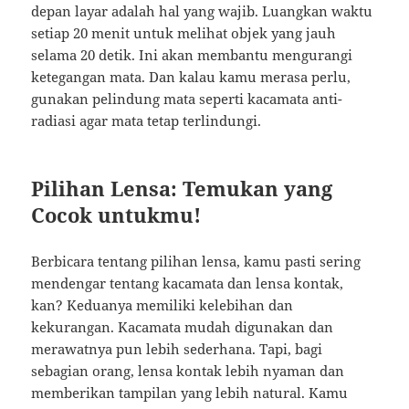
depan layar adalah hal yang wajib. Luangkan waktu
setiap 20 menit untuk melihat objek yang jauh
selama 20 detik. Ini akan membantu mengurangi
ketegangan mata. Dan kalau kamu merasa perlu,
gunakan pelindung mata seperti kacamata anti-
radiasi agar mata tetap terlindungi.
Pilihan Lensa: Temukan yang
Cocok untukmu!
Berbicara tentang pilihan lensa, kamu pasti sering
mendengar tentang kacamata dan lensa kontak,
kan? Keduanya memiliki kelebihan dan
kekurangan. Kacamata mudah digunakan dan
merawatnya pun lebih sederhana. Tapi, bagi
sebagian orang, lensa kontak lebih nyaman dan
memberikan tampilan yang lebih natural. Kamu