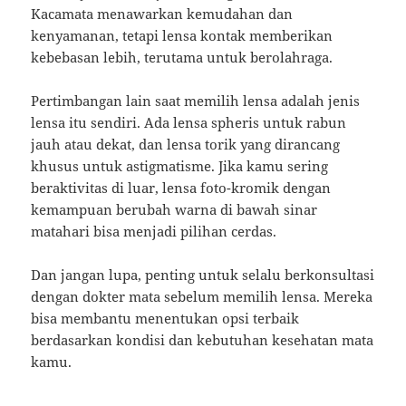
Kacamata menawarkan kemudahan dan
kenyamanan, tetapi lensa kontak memberikan
kebebasan lebih, terutama untuk berolahraga.
Pertimbangan lain saat memilih lensa adalah jenis
lensa itu sendiri. Ada lensa spheris untuk rabun
jauh atau dekat, dan lensa torik yang dirancang
khusus untuk astigmatisme. Jika kamu sering
beraktivitas di luar, lensa foto-kromik dengan
kemampuan berubah warna di bawah sinar
matahari bisa menjadi pilihan cerdas.
Dan jangan lupa, penting untuk selalu berkonsultasi
dengan dokter mata sebelum memilih lensa. Mereka
bisa membantu menentukan opsi terbaik
berdasarkan kondisi dan kebutuhan kesehatan mata
kamu.