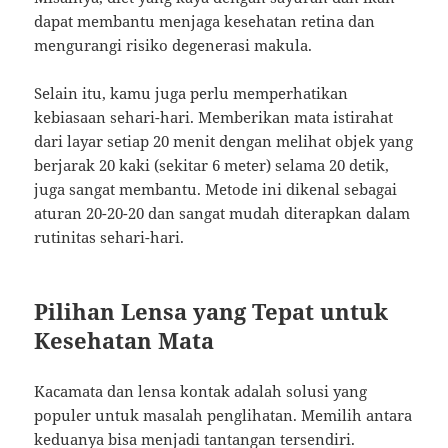
dapat membantu menjaga kesehatan retina dan
mengurangi risiko degenerasi makula.
Selain itu, kamu juga perlu memperhatikan
kebiasaan sehari-hari. Memberikan mata istirahat
dari layar setiap 20 menit dengan melihat objek yang
berjarak 20 kaki (sekitar 6 meter) selama 20 detik,
juga sangat membantu. Metode ini dikenal sebagai
aturan 20-20-20 dan sangat mudah diterapkan dalam
rutinitas sehari-hari.
Pilihan Lensa yang Tepat untuk
Kesehatan Mata
Kacamata dan lensa kontak adalah solusi yang
populer untuk masalah penglihatan. Memilih antara
keduanya bisa menjadi tantangan tersendiri.