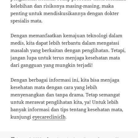
kelebihan dan risikonya masing-masing, maka
penting untuk mendiskusikannya dengan dokter
spesialis mata.
Dengan memanfaatkan kemajuan teknologi dalam
medis, kita dapat lebih terbantu dalam mengatasi
masalah yang berkaitan dengan penglihatan. Tetapi,
jangan lupa untuk terus menjaga kesehatan mata
dari gangguan yang mungkin terjadi!
Dengan berbagai informasi ini, kita bisa menjaga
kesehatan mata dengan cara yang lebih
menyenangkan dan tanpa drama. Tetap semangat
untuk merawat penglihatan kita, ya! Untuk lebih
banyak informasi dan tips tentang kesehatan mata,
kunjungi
eyecarecliniclb
.