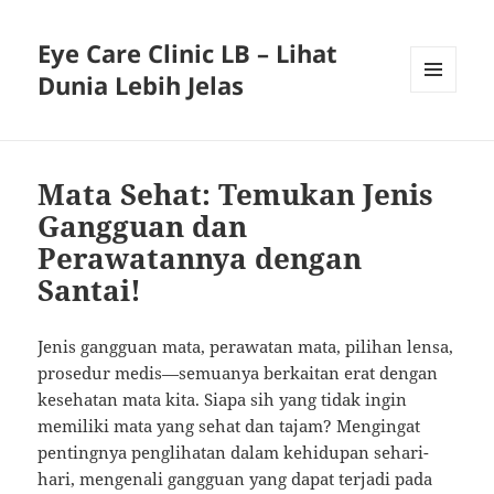
Eye Care Clinic LB – Lihat
Dunia Lebih Jelas
MENU
AND
WIDGETS
Mata Sehat: Temukan Jenis
Gangguan dan
Perawatannya dengan
Santai!
Jenis gangguan mata, perawatan mata, pilihan lensa,
prosedur medis—semuanya berkaitan erat dengan
kesehatan mata kita. Siapa sih yang tidak ingin
memiliki mata yang sehat dan tajam? Mengingat
pentingnya penglihatan dalam kehidupan sehari-
hari, mengenali gangguan yang dapat terjadi pada