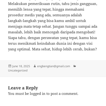
Melakukan pemeriksaan rutin, tahu jenis gangguan,
memilih lensa yang tepat, hingga memahami
prosedur medis yang ada, semuanya adalah
langkah-langkah yang bisa kamu ambil untuk
menjaga mata tetap sehat. Jangan tunggu sampai ada
masalah, lebih baik mencegah daripada mengobati!
Siapa tahu, dengan perawatan yang tepat, kamu bisa
terus menikmati keindahan dunia ini dengan visi
yang optimal. Mata sehat, hidup lebih cerah, bukan?
Posted
Author
Categories
June 18, 2025
engbengtian@gmail.com
on
Uncategorized
Leave a Reply
You must be
logged in
to post a comment.