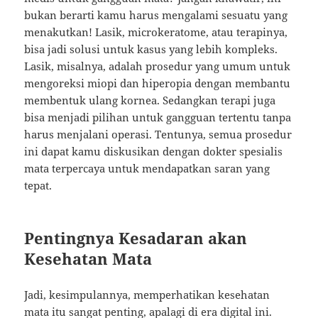
bukan berarti kamu harus mengalami sesuatu yang
menakutkan! Lasik, microkeratome, atau terapinya,
bisa jadi solusi untuk kasus yang lebih kompleks.
Lasik, misalnya, adalah prosedur yang umum untuk
mengoreksi miopi dan hiperopia dengan membantu
membentuk ulang kornea. Sedangkan terapi juga
bisa menjadi pilihan untuk gangguan tertentu tanpa
harus menjalani operasi. Tentunya, semua prosedur
ini dapat kamu diskusikan dengan dokter spesialis
mata terpercaya untuk mendapatkan saran yang
tepat.
Pentingnya Kesadaran akan
Kesehatan Mata
Jadi, kesimpulannya, memperhatikan kesehatan
mata itu sangat penting, apalagi di era digital ini.