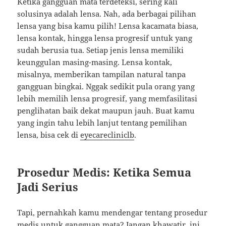
Ketika gangguan mata terdeteksi, sering kali
solusinya adalah lensa. Nah, ada berbagai pilihan
lensa yang bisa kamu pilih! Lensa kacamata biasa,
lensa kontak, hingga lensa progresif untuk yang
sudah berusia tua. Setiap jenis lensa memiliki
keunggulan masing-masing. Lensa kontak,
misalnya, memberikan tampilan natural tanpa
gangguan bingkai. Nggak sedikit pula orang yang
lebih memilih lensa progresif, yang memfasilitasi
penglihatan baik dekat maupun jauh. Buat kamu
yang ingin tahu lebih lanjut tentang pemilihan
lensa, bisa cek di
eyecarecliniclb
.
Prosedur Medis: Ketika Semua
Jadi Serius
Tapi, pernahkah kamu mendengar tentang prosedur
medis untuk gangguan mata? Jangan khawatir, ini