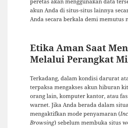
peretas akan menggunakan data ter
akun Anda di situs-situs lainnya seca
Anda secara berkala demi memutus ma
Etika Aman Saat Me
Melalui Perangkat M
Terkadang, dalam kondisi darurat ata
terpaksa mengakses akun hiburan ki
orang lain, komputer kantor, atau fasi
warnet. Jika Anda berada dalam situas
mengaktifkan mode penyamaran (
In
Browsing
) sebelum membuka situs w