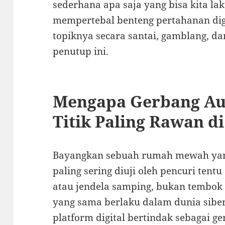
sederhana apa saja yang bisa kita la
mempertebal benteng pertahanan digit
topiknya secara santai, gamblang, d
penutup ini.
Mengapa Gerbang Aut
Titik Paling Rawan di
Bayangkan sebuah rumah mewah yang
paling sering diuji oleh pencuri tent
atau jendela samping, bukan tembok 
yang sama berlaku dalam dunia sib
platform digital bertindak sebagai