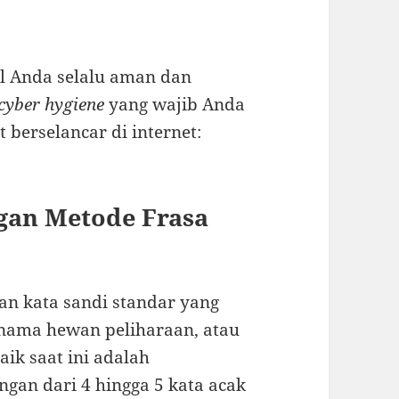
l Anda selalu aman dan
cyber hygiene
yang wajib Anda
 berselancar di internet:
gan Metode Frasa
n kata sandi standar yang
, nama hewan peliharaan, atau
ik saat ini adalah
ungan dari 4 hingga 5 kata acak