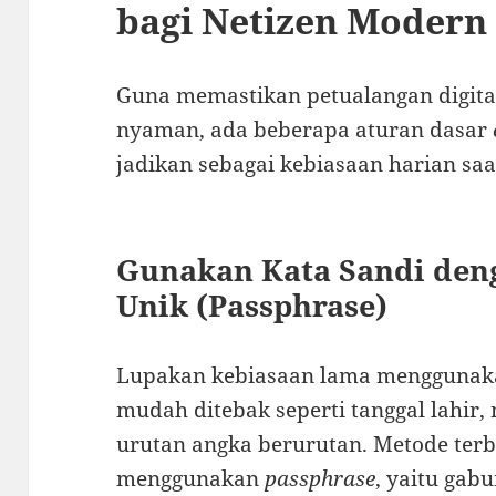
bagi Netizen Modern
Guna memastikan petualangan digita
nyaman, ada beberapa aturan dasar
jadikan sebagai kebiasaan harian saat
Gunakan Kata Sandi den
Unik (Passphrase)
Lupakan kebiasaan lama menggunaka
mudah ditebak seperti tanggal lahir
urutan angka berurutan. Metode terba
menggunakan
passphrase
, yaitu gab