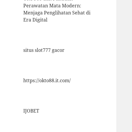
Perawatan Mata Modern:
Menjaga Penglihatan Sehat di
Era Digital
situs slot777 gacor
https://okto88.it.com/
IJOBET