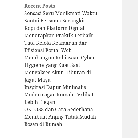
Recent Posts
Sensasi Seru Menikmati Waktu
Santai Bersama Secangkir
Kopi dan Platform Digital
Menerapkan Praktik Terbaik
Tata Kelola Keamanan dan
Efisiensi Portal Web
Membangun Kebiasaan Cyber
Hygiene yang Kuat Saat
Mengakses Akun Hiburan di
Jagat Maya
Inspirasi Dapur Minimalis
Modern agar Rumah Terlihat
Lebih Elegan
OKTO88 dan Cara Sederhana
Membuat Anjing Tidak Mudah
Bosan di Rumah