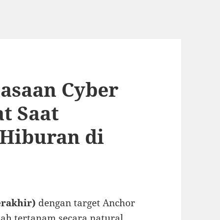
asaan Cyber
t Saat
Hiburan di
erakhir)
dengan target Anchor
dah tertanam secara natural.