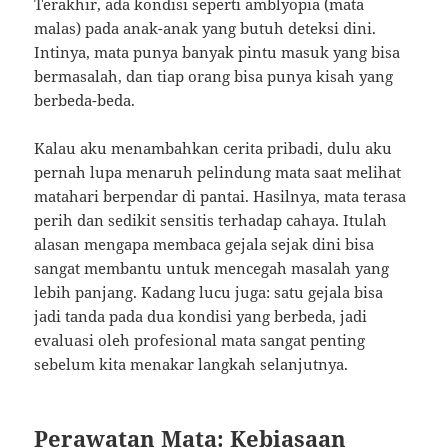
Terakhir, ada kondisi seperti amblyopia (mata
malas) pada anak-anak yang butuh deteksi dini.
Intinya, mata punya banyak pintu masuk yang bisa
bermasalah, dan tiap orang bisa punya kisah yang
berbeda-beda.
Kalau aku menambahkan cerita pribadi, dulu aku
pernah lupa menaruh pelindung mata saat melihat
matahari berpendar di pantai. Hasilnya, mata terasa
perih dan sedikit sensitis terhadap cahaya. Itulah
alasan mengapa membaca gejala sejak dini bisa
sangat membantu untuk mencegah masalah yang
lebih panjang. Kadang lucu juga: satu gejala bisa
jadi tanda pada dua kondisi yang berbeda, jadi
evaluasi oleh profesional mata sangat penting
sebelum kita menakar langkah selanjutnya.
Perawatan Mata: Kebiasaan