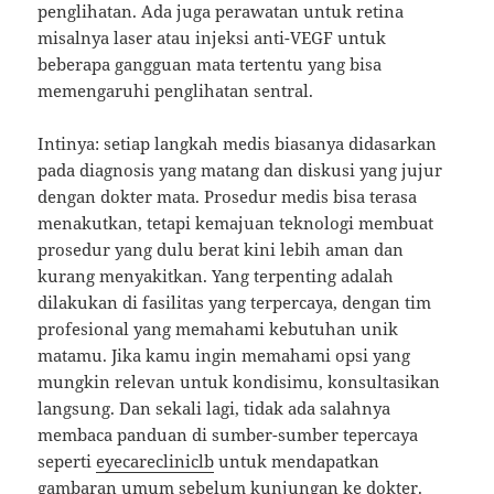
penglihatan. Ada juga perawatan untuk retina
misalnya laser atau injeksi anti-VEGF untuk
beberapa gangguan mata tertentu yang bisa
memengaruhi penglihatan sentral.
Intinya: setiap langkah medis biasanya didasarkan
pada diagnosis yang matang dan diskusi yang jujur
dengan dokter mata. Prosedur medis bisa terasa
menakutkan, tetapi kemajuan teknologi membuat
prosedur yang dulu berat kini lebih aman dan
kurang menyakitkan. Yang terpenting adalah
dilakukan di fasilitas yang terpercaya, dengan tim
profesional yang memahami kebutuhan unik
matamu. Jika kamu ingin memahami opsi yang
mungkin relevan untuk kondisimu, konsultasikan
langsung. Dan sekali lagi, tidak ada salahnya
membaca panduan di sumber-sumber tepercaya
seperti
eyecarecliniclb
untuk mendapatkan
gambaran umum sebelum kunjungan ke dokter.