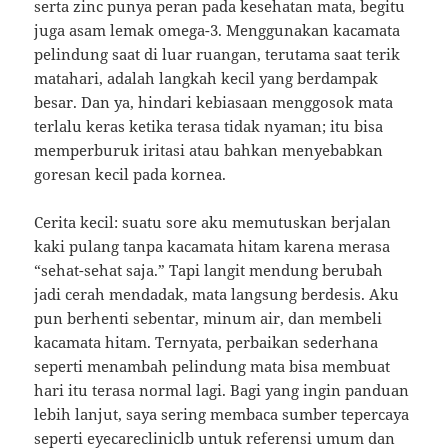
serta zinc punya peran pada kesehatan mata, begitu
juga asam lemak omega-3. Menggunakan kacamata
pelindung saat di luar ruangan, terutama saat terik
matahari, adalah langkah kecil yang berdampak
besar. Dan ya, hindari kebiasaan menggosok mata
terlalu keras ketika terasa tidak nyaman; itu bisa
memperburuk iritasi atau bahkan menyebabkan
goresan kecil pada kornea.
Cerita kecil: suatu sore aku memutuskan berjalan
kaki pulang tanpa kacamata hitam karena merasa
“sehat-sehat saja.” Tapi langit mendung berubah
jadi cerah mendadak, mata langsung berdesis. Aku
pun berhenti sebentar, minum air, dan membeli
kacamata hitam. Ternyata, perbaikan sederhana
seperti menambah pelindung mata bisa membuat
hari itu terasa normal lagi. Bagi yang ingin panduan
lebih lanjut, saya sering membaca sumber tepercaya
seperti
eyecarecliniclb
untuk referensi umum dan