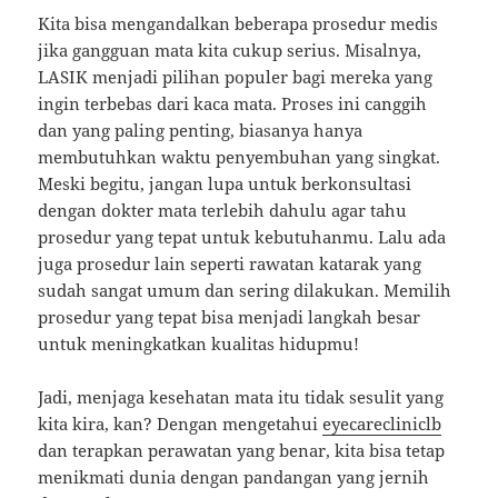
Kita bisa mengandalkan beberapa prosedur medis
jika gangguan mata kita cukup serius. Misalnya,
LASIK menjadi pilihan populer bagi mereka yang
ingin terbebas dari kaca mata. Proses ini canggih
dan yang paling penting, biasanya hanya
membutuhkan waktu penyembuhan yang singkat.
Meski begitu, jangan lupa untuk berkonsultasi
dengan dokter mata terlebih dahulu agar tahu
prosedur yang tepat untuk kebutuhanmu. Lalu ada
juga prosedur lain seperti rawatan katarak yang
sudah sangat umum dan sering dilakukan. Memilih
prosedur yang tepat bisa menjadi langkah besar
untuk meningkatkan kualitas hidupmu!
Jadi, menjaga kesehatan mata itu tidak sesulit yang
kita kira, kan? Dengan mengetahui
eyecarecliniclb
dan terapkan perawatan yang benar, kita bisa tetap
menikmati dunia dengan pandangan yang jernih