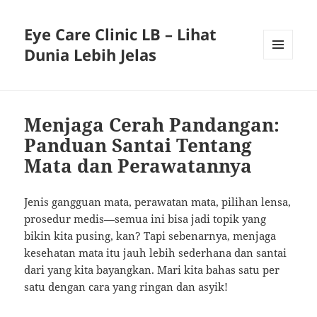
Eye Care Clinic LB – Lihat
Dunia Lebih Jelas
MENU
AND
WIDGETS
Menjaga Cerah Pandangan:
Panduan Santai Tentang
Mata dan Perawatannya
Jenis gangguan mata, perawatan mata, pilihan lensa,
prosedur medis—semua ini bisa jadi topik yang
bikin kita pusing, kan? Tapi sebenarnya, menjaga
kesehatan mata itu jauh lebih sederhana dan santai
dari yang kita bayangkan. Mari kita bahas satu per
satu dengan cara yang ringan dan asyik!