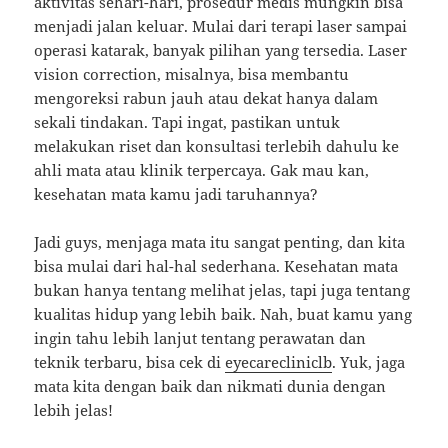
aktivitas sehari-hari, prosedur medis mungkin bisa
menjadi jalan keluar. Mulai dari terapi laser sampai
operasi katarak, banyak pilihan yang tersedia. Laser
vision correction, misalnya, bisa membantu
mengoreksi rabun jauh atau dekat hanya dalam
sekali tindakan. Tapi ingat, pastikan untuk
melakukan riset dan konsultasi terlebih dahulu ke
ahli mata atau klinik terpercaya. Gak mau kan,
kesehatan mata kamu jadi taruhannya?
Jadi guys, menjaga mata itu sangat penting, dan kita
bisa mulai dari hal-hal sederhana. Kesehatan mata
bukan hanya tentang melihat jelas, tapi juga tentang
kualitas hidup yang lebih baik. Nah, buat kamu yang
ingin tahu lebih lanjut tentang perawatan dan
teknik terbaru, bisa cek di
eyecarecliniclb
. Yuk, jaga
mata kita dengan baik dan nikmati dunia dengan
lebih jelas!