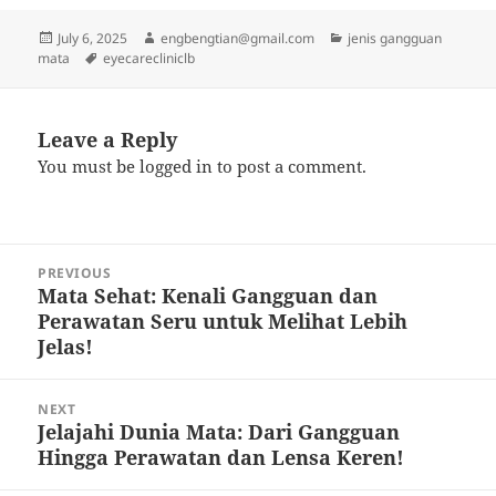
Posted
Author
Categories
July 6, 2025
engbengtian@gmail.com
jenis gangguan
on
Tags
mata
eyecarecliniclb
Leave a Reply
You must be
logged in
to post a comment.
Post
PREVIOUS
navigation
Mata Sehat: Kenali Gangguan dan
Previous
Perawatan Seru untuk Melihat Lebih
post:
Jelas!
NEXT
Jelajahi Dunia Mata: Dari Gangguan
Next
Hingga Perawatan dan Lensa Keren!
post: