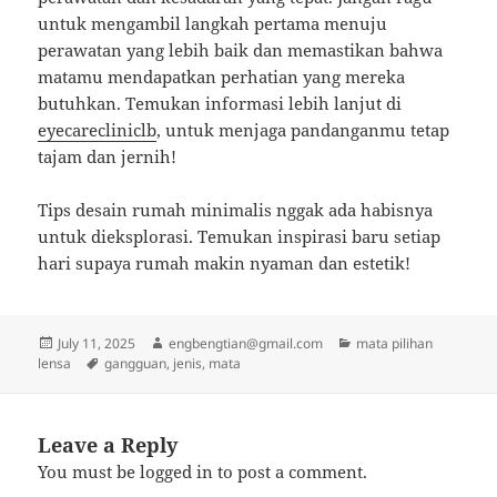
untuk mengambil langkah pertama menuju
perawatan yang lebih baik dan memastikan bahwa
matamu mendapatkan perhatian yang mereka
butuhkan. Temukan informasi lebih lanjut di
eyecarecliniclb
, untuk menjaga pandanganmu tetap
tajam dan jernih!
Tips desain rumah minimalis nggak ada habisnya
untuk dieksplorasi. Temukan inspirasi baru setiap
hari supaya rumah makin nyaman dan estetik!
Posted
Author
Categories
July 11, 2025
engbengtian@gmail.com
mata pilihan
on
Tags
lensa
gangguan
,
jenis
,
mata
Leave a Reply
You must be
logged in
to post a comment.