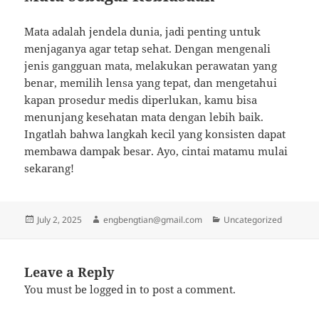
Mata adalah jendela dunia, jadi penting untuk
menjaganya agar tetap sehat. Dengan mengenali
jenis gangguan mata, melakukan perawatan yang
benar, memilih lensa yang tepat, dan mengetahui
kapan prosedur medis diperlukan, kamu bisa
menunjang kesehatan mata dengan lebih baik.
Ingatlah bahwa langkah kecil yang konsisten dapat
membawa dampak besar. Ayo, cintai matamu mulai
sekarang!
Posted
Author
Categories
July 2, 2025
engbengtian@gmail.com
Uncategorized
on
Leave a Reply
You must be
logged in
to post a comment.