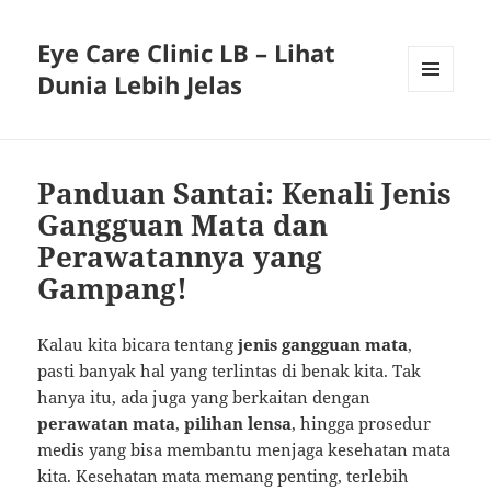
Eye Care Clinic LB – Lihat
Dunia Lebih Jelas
MENU
AND
WIDGETS
Panduan Santai: Kenali Jenis
Gangguan Mata dan
Perawatannya yang
Gampang!
Kalau kita bicara tentang
jenis gangguan mata
,
pasti banyak hal yang terlintas di benak kita. Tak
hanya itu, ada juga yang berkaitan dengan
perawatan mata
,
pilihan lensa
, hingga prosedur
medis yang bisa membantu menjaga kesehatan mata
kita. Kesehatan mata memang penting, terlebih