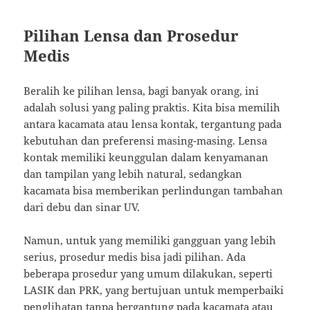
Pilihan Lensa dan Prosedur
Medis
Beralih ke pilihan lensa, bagi banyak orang, ini
adalah solusi yang paling praktis. Kita bisa memilih
antara kacamata atau lensa kontak, tergantung pada
kebutuhan dan preferensi masing-masing. Lensa
kontak memiliki keunggulan dalam kenyamanan
dan tampilan yang lebih natural, sedangkan
kacamata bisa memberikan perlindungan tambahan
dari debu dan sinar UV.
Namun, untuk yang memiliki gangguan yang lebih
serius, prosedur medis bisa jadi pilihan. Ada
beberapa prosedur yang umum dilakukan, seperti
LASIK dan PRK, yang bertujuan untuk memperbaiki
penglihatan tanpa bergantung pada kacamata atau