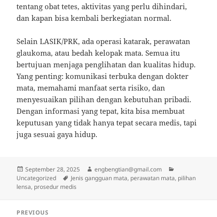
tentang obat tetes, aktivitas yang perlu dihindari,
dan kapan bisa kembali berkegiatan normal.
Selain LASIK/PRK, ada operasi katarak, perawatan
glaukoma, atau bedah kelopak mata. Semua itu
bertujuan menjaga penglihatan dan kualitas hidup.
Yang penting: komunikasi terbuka dengan dokter
mata, memahami manfaat serta risiko, dan
menyesuaikan pilihan dengan kebutuhan pribadi.
Dengan informasi yang tepat, kita bisa membuat
keputusan yang tidak hanya tepat secara medis, tapi
juga sesuai gaya hidup.
Posted
Author
Categories
September 28, 2025
engbengtian@gmail.com
on
Tags
Uncategorized
Jenis gangguan mata, perawatan mata, pilihan
lensa, prosedur medis
Post
PREVIOUS