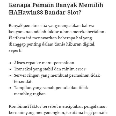
Kenapa Pemain Banyak Memilih
HAHawin88 Bandar Slot?
Banyak pemain setia yang mengatakan bahwa
kenyamanan adalah faktor utama mereka bertahan.
Platform ini menawarkan beberapa hal yang
dianggap penting dalam dunia hiburan digital,
seperti:
Akses cepat ke menu permainan
Transaksi yang stabil dan minim error
Server ringan yang membuat permainan tidak
tersendat
Tampilan yang ramah pemula dan tidak
membingungkan
Kombinasi faktor tersebut menciptakan pengalaman
bermain yang menyenangkan, terutama bagi pemain