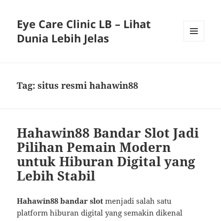
Eye Care Clinic LB – Lihat
Dunia Lebih Jelas
MENU
AND
WIDGETS
Tag:
situs resmi hahawin88
Hahawin88 Bandar Slot Jadi
Pilihan Pemain Modern
untuk Hiburan Digital yang
Lebih Stabil
Hahawin88 bandar slot
menjadi salah satu
platform hiburan digital yang semakin dikenal