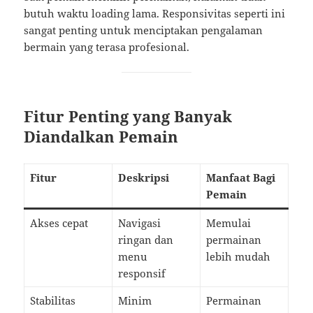
butuh waktu loading lama. Responsivitas seperti ini
sangat penting untuk menciptakan pengalaman
bermain yang terasa profesional.
Fitur Penting yang Banyak
Diandalkan Pemain
Fitur
Deskripsi
Manfaat Bagi
Pemain
Akses cepat
Navigasi
Memulai
ringan dan
permainan
menu
lebih mudah
responsif
Stabilitas
Minim
Permainan