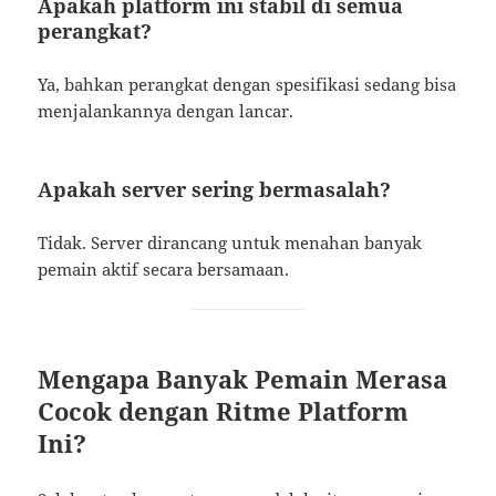
Apakah platform ini stabil di semua
perangkat?
Ya, bahkan perangkat dengan spesifikasi sedang bisa
menjalankannya dengan lancar.
Apakah server sering bermasalah?
Tidak. Server dirancang untuk menahan banyak
pemain aktif secara bersamaan.
Mengapa Banyak Pemain Merasa
Cocok dengan Ritme Platform
Ini?