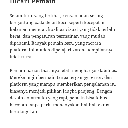
Dicari Pemain
Selain fitur yang terlihat, kenyamanan sering
bergantung pada detail kecil seperti kecepatan
halaman memuat, kualitas visual yang tidak terlalu
berat, dan pengaturan permainan yang mudah
dipahami. Banyak pemain baru yang merasa
platform ini mudah dipelajari karena tampilannya
tidak rumit.
Pemain harian biasanya lebih menghargai stabilitas.
Mereka ingin bermain tanpa terganggu error, dan
platform yang mampu memberikan pengalaman itu
biasanya menjadi pilihan jangka panjang. Dengan
desain antarmuka yang rapi, pemain bisa fokus
bermain tanpa perlu menanyakan hal-hal teknis
berulang kali.