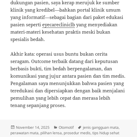
dukungan pasien, saya kerap merujuk ke sumber
klinik yang kredibel—bahkan portal klinik umum
yang informatif—sebagai bagian dari paket edukasi
pasien seperti
eyecarecliniclb
yang menyediakan
materi-materi kesehatan praktis meski bukan
spesialis bedah.
Akhir kata: operasi usus buntu bukan cerita
seragam. Outcome terbaik datang dari keputusan
berbasis bukti, tim bedah berpengalaman, dan
komunikasi yang jujur antara pasien dan tim medis.
Pengalaman saya menunjukkan bahwa pasien yang
teredukasi dan dipersiapkan dengan baik menjalani
pemulihan yang lebih cepat dan merasa lebih
tenang sepanjang proses.
Posted
Categories
Tags
November 14, 2025
Otomotif
jenis gangguan mata
,
on
perawatan mata
,
pilihan lensa
,
prosedur medis
,
tips hidup sehat