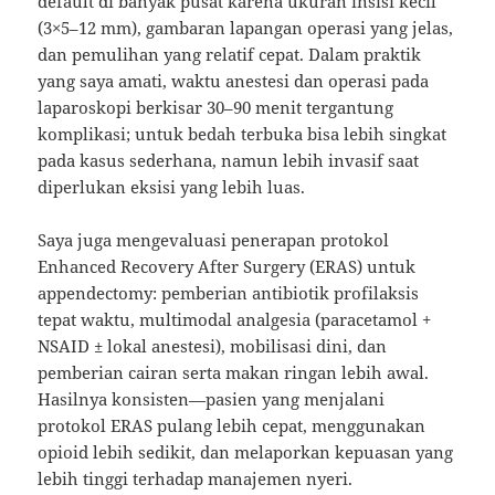
default di banyak pusat karena ukuran insisi kecil
(3×5–12 mm), gambaran lapangan operasi yang jelas,
dan pemulihan yang relatif cepat. Dalam praktik
yang saya amati, waktu anestesi dan operasi pada
laparoskopi berkisar 30–90 menit tergantung
komplikasi; untuk bedah terbuka bisa lebih singkat
pada kasus sederhana, namun lebih invasif saat
diperlukan eksisi yang lebih luas.
Saya juga mengevaluasi penerapan protokol
Enhanced Recovery After Surgery (ERAS) untuk
appendectomy: pemberian antibiotik profilaksis
tepat waktu, multimodal analgesia (paracetamol +
NSAID ± lokal anestesi), mobilisasi dini, dan
pemberian cairan serta makan ringan lebih awal.
Hasilnya konsisten—pasien yang menjalani
protokol ERAS pulang lebih cepat, menggunakan
opioid lebih sedikit, dan melaporkan kepuasan yang
lebih tinggi terhadap manajemen nyeri.