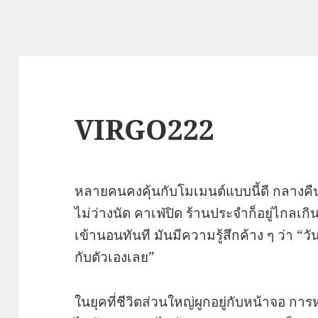
VIRGO222
หลายคนคงคุ้นกับโมเมนต์แบบนี้ดี กลางคืน
ไม่ว่างนัด คาเฟ่ปิด ร้านประจำก็อยู่ไกลเก
เข้านอนทันที มันมีความรู้สึกค้าง ๆ ว่า “วั
กับตัวเองเลย”
ในยุคที่ชีวิตส่วนใหญ่ผูกอยู่กับหน้าจอ ก