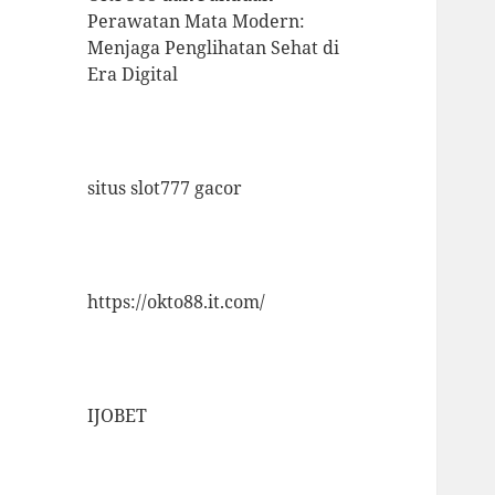
Perawatan Mata Modern:
Menjaga Penglihatan Sehat di
Era Digital
situs slot777 gacor
https://okto88.it.com/
IJOBET