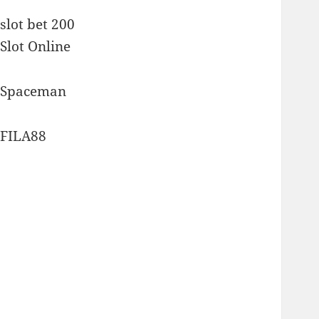
slot bet 200
Slot Online
Spaceman
FILA88