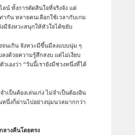
์ ทั้งการตัดสินใจที่จริงจัง แต่
งเท่ากัน หลายคนเลือกใช้เวลากับเกม
ยังมีจังหวะสนุกให้หัวใจได้ขยับ
นเกิน จังหวะมีขึ้นมีลงแบบนุ่ม ๆ
งด้วยความรู้สึกสงบ แต่ไม่เงียบ
เองว่า “วันนี้เรายังมีช่วงหนึ่งที่ได้
จำเป็นต้องเล่นเก่ง ไม่จำเป็นต้องอิน
นหนึ่งก็ผ่านไปอย่างนุ่มนวลมากกว่า
นกลางคืนโดยตรง