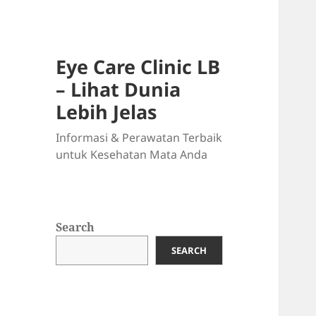
Eye Care Clinic LB
– Lihat Dunia
Lebih Jelas
Informasi & Perawatan Terbaik
untuk Kesehatan Mata Anda
Search
SEARCH