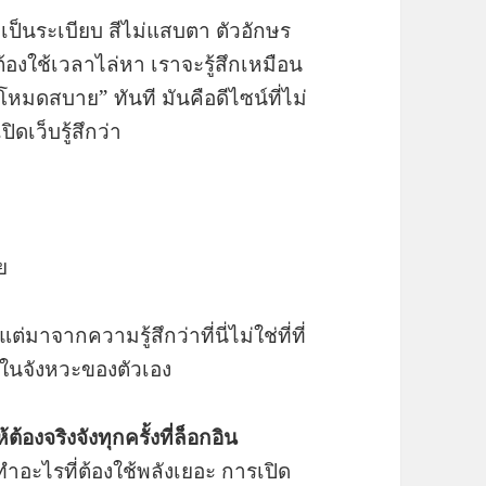
างเป็นระเบียบ สีไม่แสบตา ตัวอักษร
ต้องใช้เวลาไล่หา เราจะรู้สึกเหมือน
มดสบาย” ทันที มันคือดีไซน์ที่ไม่
ดเว็บรู้สึกว่า
ย
จากความรู้สึกว่าที่นี่ไม่ใช่ที่ที่
 ๆ ในจังหวะของตัวเอง
ต้องจริงจังทุกครั้งที่ล็อกอิน
ำอะไรที่ต้องใช้พลังเยอะ การเปิด