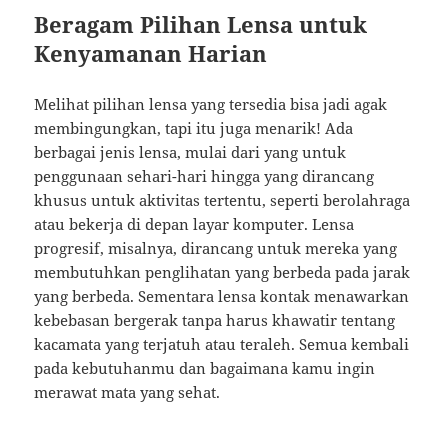
Beragam Pilihan Lensa untuk
Kenyamanan Harian
Melihat pilihan lensa yang tersedia bisa jadi agak
membingungkan, tapi itu juga menarik! Ada
berbagai jenis lensa, mulai dari yang untuk
penggunaan sehari-hari hingga yang dirancang
khusus untuk aktivitas tertentu, seperti berolahraga
atau bekerja di depan layar komputer. Lensa
progresif, misalnya, dirancang untuk mereka yang
membutuhkan penglihatan yang berbeda pada jarak
yang berbeda. Sementara lensa kontak menawarkan
kebebasan bergerak tanpa harus khawatir tentang
kacamata yang terjatuh atau teraleh. Semua kembali
pada kebutuhanmu dan bagaimana kamu ingin
merawat mata yang sehat.