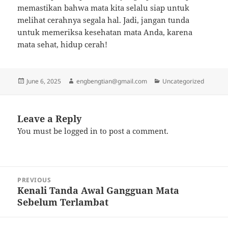
memastikan bahwa mata kita selalu siap untuk
melihat cerahnya segala hal. Jadi, jangan tunda
untuk memeriksa kesehatan mata Anda, karena
mata sehat, hidup cerah!
Posted
Author
Categories
June 6, 2025
engbengtian@gmail.com
Uncategorized
on
Leave a Reply
You must be
logged in
to post a comment.
Post
PREVIOUS
navigation
Kenali Tanda Awal Gangguan Mata
Previous
Sebelum Terlambat
post: