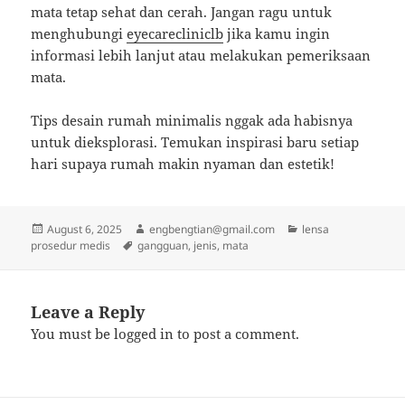
mata tetap sehat dan cerah. Jangan ragu untuk
menghubungi
eyecarecliniclb
jika kamu ingin
informasi lebih lanjut atau melakukan pemeriksaan
mata.
Tips desain rumah minimalis nggak ada habisnya
untuk dieksplorasi. Temukan inspirasi baru setiap
hari supaya rumah makin nyaman dan estetik!
Posted
Author
Categories
August 6, 2025
engbengtian@gmail.com
lensa
on
Tags
prosedur medis
gangguan
,
jenis
,
mata
Leave a Reply
You must be
logged in
to post a comment.