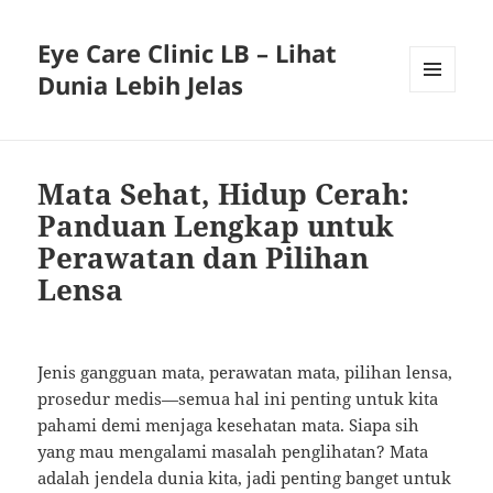
Eye Care Clinic LB – Lihat
Dunia Lebih Jelas
MENU
AND
WIDGETS
Mata Sehat, Hidup Cerah:
Panduan Lengkap untuk
Perawatan dan Pilihan
Lensa
Jenis gangguan mata, perawatan mata, pilihan lensa,
prosedur medis—semua hal ini penting untuk kita
pahami demi menjaga kesehatan mata. Siapa sih
yang mau mengalami masalah penglihatan? Mata
adalah jendela dunia kita, jadi penting banget untuk