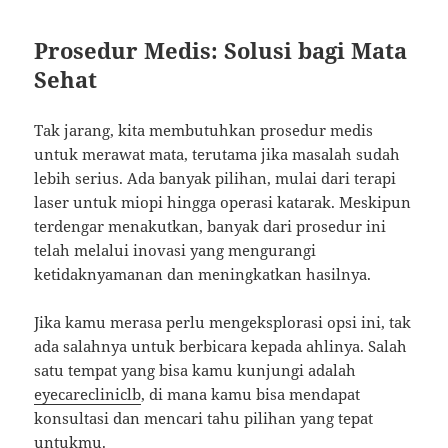
Prosedur Medis: Solusi bagi Mata
Sehat
Tak jarang, kita membutuhkan prosedur medis
untuk merawat mata, terutama jika masalah sudah
lebih serius. Ada banyak pilihan, mulai dari terapi
laser untuk miopi hingga operasi katarak. Meskipun
terdengar menakutkan, banyak dari prosedur ini
telah melalui inovasi yang mengurangi
ketidaknyamanan dan meningkatkan hasilnya.
Jika kamu merasa perlu mengeksplorasi opsi ini, tak
ada salahnya untuk berbicara kepada ahlinya. Salah
satu tempat yang bisa kamu kunjungi adalah
eyecarecliniclb
, di mana kamu bisa mendapat
konsultasi dan mencari tahu pilihan yang tepat
untukmu.