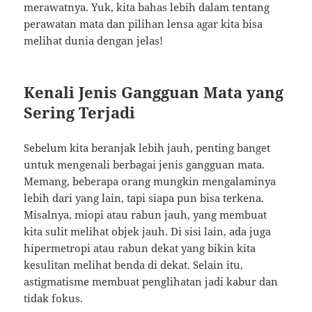
merawatnya. Yuk, kita bahas lebih dalam tentang
perawatan mata dan pilihan lensa agar kita bisa
melihat dunia dengan jelas!
Kenali Jenis Gangguan Mata yang
Sering Terjadi
Sebelum kita beranjak lebih jauh, penting banget
untuk mengenali berbagai jenis gangguan mata.
Memang, beberapa orang mungkin mengalaminya
lebih dari yang lain, tapi siapa pun bisa terkena.
Misalnya, miopi atau rabun jauh, yang membuat
kita sulit melihat objek jauh. Di sisi lain, ada juga
hipermetropi atau rabun dekat yang bikin kita
kesulitan melihat benda di dekat. Selain itu,
astigmatisme membuat penglihatan jadi kabur dan
tidak fokus.