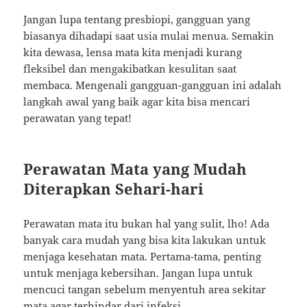
Jangan lupa tentang presbiopi, gangguan yang
biasanya dihadapi saat usia mulai menua. Semakin
kita dewasa, lensa mata kita menjadi kurang
fleksibel dan mengakibatkan kesulitan saat
membaca. Mengenali gangguan-gangguan ini adalah
langkah awal yang baik agar kita bisa mencari
perawatan yang tepat!
Perawatan Mata yang Mudah
Diterapkan Sehari-hari
Perawatan mata itu bukan hal yang sulit, lho! Ada
banyak cara mudah yang bisa kita lakukan untuk
menjaga kesehatan mata. Pertama-tama, penting
untuk menjaga kebersihan. Jangan lupa untuk
mencuci tangan sebelum menyentuh area sekitar
mata agar terhindar dari infeksi.