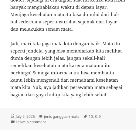
banyak menghabiskan waktu di depan layar.
Menjaga kesehatan mata itu bisa dimulai dari hal-
hal sederhana seperti istirahat sejenak dari layar
dan melakukan senam mata.
Jadi, mari kita jaga mata kita dengan baik. Mata itu
seperti jendela, yang bisa membiarkan kita melihat
dunia dengan lebih jelas. Jangan sekali-kali
remehkan kesehatan mata karena matamu itu
berharga! Semoga informasi ini bisa membantu
kamu lebih mengenali dan memahami kesehatan
mata kita. Yuk, ayo jadikan perawatan mata sebagai
bagian dari gaya hidup kita yang lebih sehat!
Posted
Categories
Tags
July 9, 2025
jenis gangguan mata
10
,
8
,
9
on
on Matamu Berharga! Menyelami Dunia Gangguan da
Leave a comment