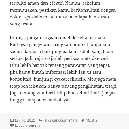
terbukti aman dan efektif. Namun, sebelum
memutuskan, pastikan kamu berkonsultasi dengan
dokter spesialis mata untuk mendapatkan saran
yang sesuai.
Intinya, jangan anggap remeh kesehatan mata.
Berbagai gangguan seringkali muncul tanpa kita
sadari dan bisa berujung pada masalah yang lebih
serius. Jadi, rajin-rajinlah periksa mata dan cari
tahu lebih banyak tentang perawatan yang tepat.
Jika kamu butuh informasi lebih lanjut atau
konsultasi, kunjungi
eyecarecliniclb
. Menjaga mata
tetap sehat bukan hanya tentang penglihatan, tetapi
juga tentang kualitas hidup kita sehari-hari. Jangan
tunggu sampai terlambat, ya!
Posted
Categories
Tags
July 10, 2025
jenis gangguan mata
10
,
8
,
9
on
on Mata Sehat: Kenali Gangguan, Perawatan Keren, d
Leave a comment