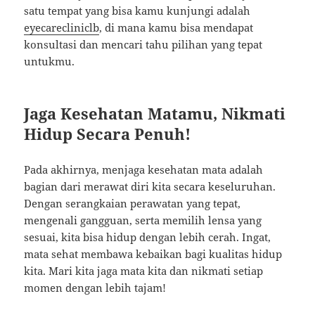
satu tempat yang bisa kamu kunjungi adalah
eyecarecliniclb
, di mana kamu bisa mendapat
konsultasi dan mencari tahu pilihan yang tepat
untukmu.
Jaga Kesehatan Matamu, Nikmati
Hidup Secara Penuh!
Pada akhirnya, menjaga kesehatan mata adalah
bagian dari merawat diri kita secara keseluruhan.
Dengan serangkaian perawatan yang tepat,
mengenali gangguan, serta memilih lensa yang
sesuai, kita bisa hidup dengan lebih cerah. Ingat,
mata sehat membawa kebaikan bagi kualitas hidup
kita. Mari kita jaga mata kita dan nikmati setiap
momen dengan lebih tajam!