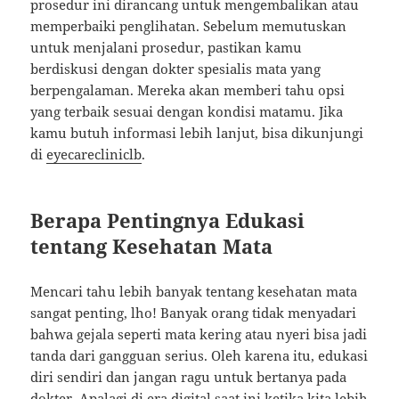
prosedur ini dirancang untuk mengembalikan atau
memperbaiki penglihatan. Sebelum memutuskan
untuk menjalani prosedur, pastikan kamu
berdiskusi dengan dokter spesialis mata yang
berpengalaman. Mereka akan memberi tahu opsi
yang terbaik sesuai dengan kondisi matamu. Jika
kamu butuh informasi lebih lanjut, bisa dikunjungi
di
eyecarecliniclb
.
Berapa Pentingnya Edukasi
tentang Kesehatan Mata
Mencari tahu lebih banyak tentang kesehatan mata
sangat penting, lho! Banyak orang tidak menyadari
bahwa gejala seperti mata kering atau nyeri bisa jadi
tanda dari gangguan serius. Oleh karena itu, edukasi
diri sendiri dan jangan ragu untuk bertanya pada
dokter. Apalagi di era digital saat ini ketika kita lebih