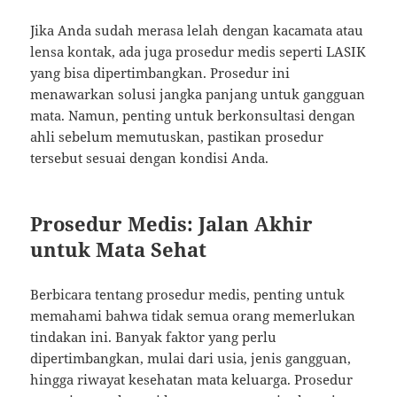
Jika Anda sudah merasa lelah dengan kacamata atau
lensa kontak, ada juga prosedur medis seperti LASIK
yang bisa dipertimbangkan. Prosedur ini
menawarkan solusi jangka panjang untuk gangguan
mata. Namun, penting untuk berkonsultasi dengan
ahli sebelum memutuskan, pastikan prosedur
tersebut sesuai dengan kondisi Anda.
Prosedur Medis: Jalan Akhir
untuk Mata Sehat
Berbicara tentang prosedur medis, penting untuk
memahami bahwa tidak semua orang memerlukan
tindakan ini. Banyak faktor yang perlu
dipertimbangkan, mulai dari usia, jenis gangguan,
hingga riwayat kesehatan mata keluarga. Prosedur