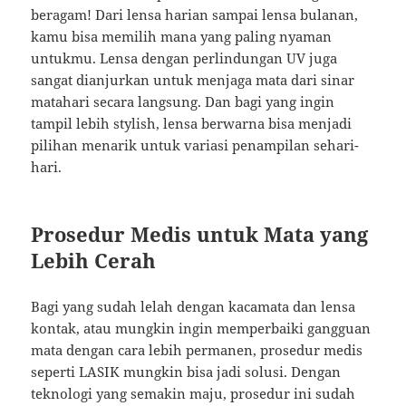
beragam! Dari lensa harian sampai lensa bulanan,
kamu bisa memilih mana yang paling nyaman
untukmu. Lensa dengan perlindungan UV juga
sangat dianjurkan untuk menjaga mata dari sinar
matahari secara langsung. Dan bagi yang ingin
tampil lebih stylish, lensa berwarna bisa menjadi
pilihan menarik untuk variasi penampilan sehari-
hari.
Prosedur Medis untuk Mata yang
Lebih Cerah
Bagi yang sudah lelah dengan kacamata dan lensa
kontak, atau mungkin ingin memperbaiki gangguan
mata dengan cara lebih permanen, prosedur medis
seperti LASIK mungkin bisa jadi solusi. Dengan
teknologi yang semakin maju, prosedur ini sudah