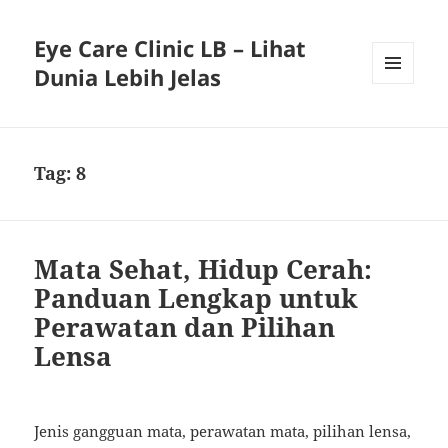
Eye Care Clinic LB – Lihat
Dunia Lebih Jelas
MENU
AND
WIDGETS
Tag:
8
Mata Sehat, Hidup Cerah:
Panduan Lengkap untuk
Perawatan dan Pilihan
Lensa
Jenis gangguan mata, perawatan mata, pilihan lensa,