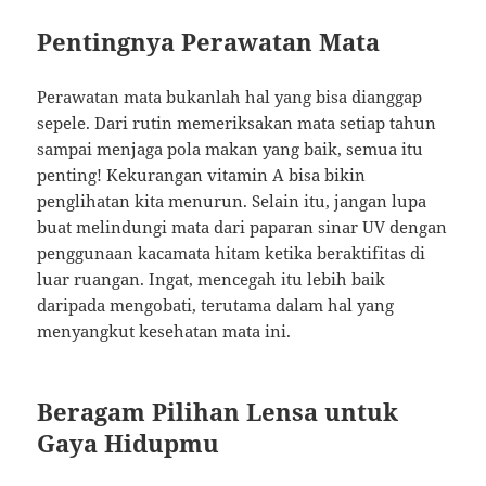
Pentingnya Perawatan Mata
Perawatan mata bukanlah hal yang bisa dianggap
sepele. Dari rutin memeriksakan mata setiap tahun
sampai menjaga pola makan yang baik, semua itu
penting! Kekurangan vitamin A bisa bikin
penglihatan kita menurun. Selain itu, jangan lupa
buat melindungi mata dari paparan sinar UV dengan
penggunaan kacamata hitam ketika beraktifitas di
luar ruangan. Ingat, mencegah itu lebih baik
daripada mengobati, terutama dalam hal yang
menyangkut kesehatan mata ini.
Beragam Pilihan Lensa untuk
Gaya Hidupmu