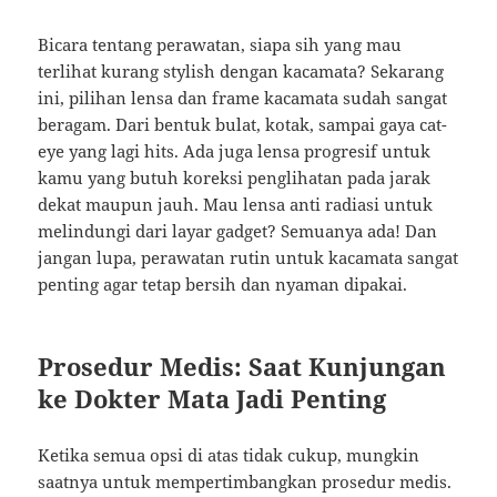
Bicara tentang perawatan, siapa sih yang mau
terlihat kurang stylish dengan kacamata? Sekarang
ini, pilihan lensa dan frame kacamata sudah sangat
beragam. Dari bentuk bulat, kotak, sampai gaya cat-
eye yang lagi hits. Ada juga lensa progresif untuk
kamu yang butuh koreksi penglihatan pada jarak
dekat maupun jauh. Mau lensa anti radiasi untuk
melindungi dari layar gadget? Semuanya ada! Dan
jangan lupa, perawatan rutin untuk kacamata sangat
penting agar tetap bersih dan nyaman dipakai.
Prosedur Medis: Saat Kunjungan
ke Dokter Mata Jadi Penting
Ketika semua opsi di atas tidak cukup, mungkin
saatnya untuk mempertimbangkan prosedur medis.