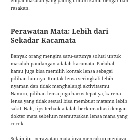
empat masalah yang paling umum kamu dengar dan
rasakan.
Perawatan Mata: Lebih dari
Sekadar Kacamata
Banyak orang mengira satu-satunya solusi untuk
masalah pandangan adalah kacamata. Padahal,
kamu juga bisa memilih kontak lensa sebagai
pilihan lainnya. Kontak lensa seringkali lebih
nyaman dan tidak menghalangi aktivitasmu.
Namun, pilihan lensa juga harus tepat ya, karena
lensa yang tidak sesuai bisa membuat matamu lebih
sakit. Nah, tips terbaik adalah berkonsultasi dengan
dokter mata sebelum memutuskan lensa mana yang
cocok.
Selain itu, perawatan mata juga mencakup menjaga