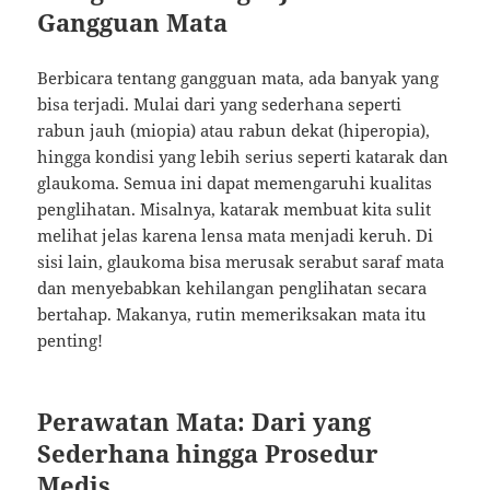
Gangguan Mata
Berbicara tentang gangguan mata, ada banyak yang
bisa terjadi. Mulai dari yang sederhana seperti
rabun jauh (miopia) atau rabun dekat (hiperopia),
hingga kondisi yang lebih serius seperti katarak dan
glaukoma. Semua ini dapat memengaruhi kualitas
penglihatan. Misalnya, katarak membuat kita sulit
melihat jelas karena lensa mata menjadi keruh. Di
sisi lain, glaukoma bisa merusak serabut saraf mata
dan menyebabkan kehilangan penglihatan secara
bertahap. Makanya, rutin memeriksakan mata itu
penting!
Perawatan Mata: Dari yang
Sederhana hingga Prosedur
Medis