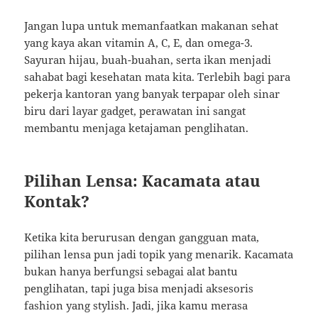
Jangan lupa untuk memanfaatkan makanan sehat
yang kaya akan vitamin A, C, E, dan omega-3.
Sayuran hijau, buah-buahan, serta ikan menjadi
sahabat bagi kesehatan mata kita. Terlebih bagi para
pekerja kantoran yang banyak terpapar oleh sinar
biru dari layar gadget, perawatan ini sangat
membantu menjaga ketajaman penglihatan.
Pilihan Lensa: Kacamata atau
Kontak?
Ketika kita berurusan dengan gangguan mata,
pilihan lensa pun jadi topik yang menarik. Kacamata
bukan hanya berfungsi sebagai alat bantu
penglihatan, tapi juga bisa menjadi aksesoris
fashion yang stylish. Jadi, jika kamu merasa