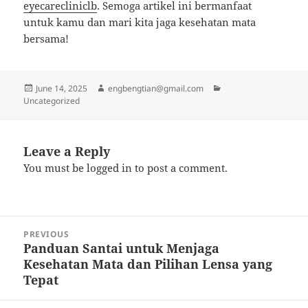
eyecarecliniclb
. Semoga artikel ini bermanfaat
untuk kamu dan mari kita jaga kesehatan mata
bersama!
Posted
Author
Categories
June 14, 2025
engbengtian@gmail.com
on
Uncategorized
Leave a Reply
You must be
logged in
to post a comment.
Post
PREVIOUS
navigation
Panduan Santai untuk Menjaga
Previous
Kesehatan Mata dan Pilihan Lensa yang
post:
Tepat