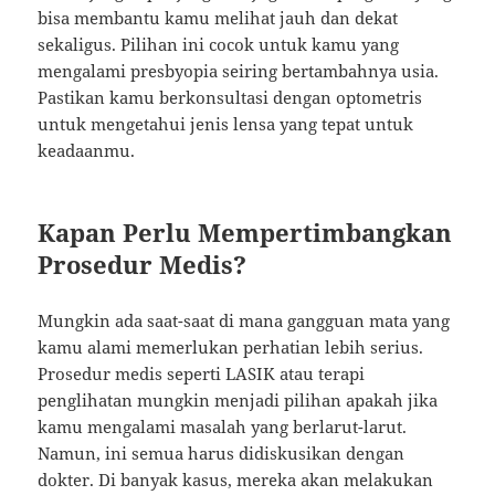
bisa membantu kamu melihat jauh dan dekat
sekaligus. Pilihan ini cocok untuk kamu yang
mengalami presbyopia seiring bertambahnya usia.
Pastikan kamu berkonsultasi dengan optometris
untuk mengetahui jenis lensa yang tepat untuk
keadaanmu.
Kapan Perlu Mempertimbangkan
Prosedur Medis?
Mungkin ada saat-saat di mana gangguan mata yang
kamu alami memerlukan perhatian lebih serius.
Prosedur medis seperti LASIK atau terapi
penglihatan mungkin menjadi pilihan apakah jika
kamu mengalami masalah yang berlarut-larut.
Namun, ini semua harus didiskusikan dengan
dokter. Di banyak kasus, mereka akan melakukan