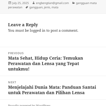
Posted
Author
Categories
July 25, 2025
engbengtian@gmail.com
gangguan mata
on
Tags
perawatan
gangguan
,
jenis
,
mata
Leave a Reply
You must be
logged in
to post a comment.
Post
PREVIOUS
navigation
Mata Sehat, Hidup Ceria: Temukan
Previous
Perawatan dan Lensa yang Tepat
post:
untukmu!
NEXT
Menjelajahi Dunia Mata: Panduan Santai
Next
untuk Perawatan dan Pilihan Lensa
post:
Proudly powered by WordPress