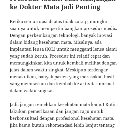
ke Dokter Mata Jadi Penting
Ketika semua opsi di atas tidak cukup, mungkin
saatnya untuk mempertimbangkan prosedur medis.
Dengan perkembangan teknologi, banyak inovasi
dalam bidang kesehatan mata. Misalnya, ada
implantasi lensa (IOL) untuk mengganti lensa alami
yang sudah keruh. Prosedur ini relatif cepat dan
memungkinkan kita untuk kembali melihat dengan
jelas dalam waktu singkat. Meskipun terdengar
menakutkan, banyak pasien yang merasakan hasil
yang memuaskan dan kembali ke aktivitas normal
dalam waktu singkat.
Jadi, jangan remehkan kesehatan mata kamu! Rutin
lakukan pemeriksaan dan jangan ragu untuk
berkonsultasi dengan profesional kesehatan mata.
Jika kamu butuh rekomendasi lebih lanjut tentang