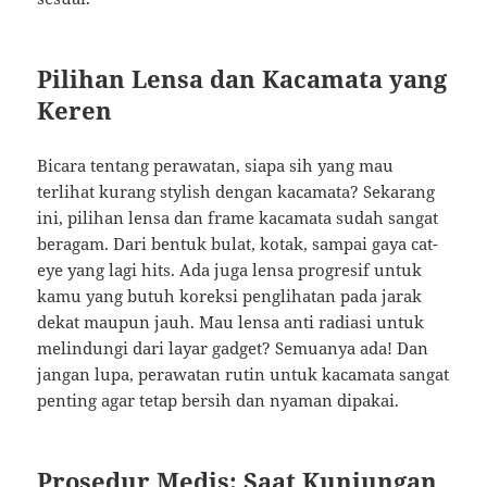
Pilihan Lensa dan Kacamata yang
Keren
Bicara tentang perawatan, siapa sih yang mau
terlihat kurang stylish dengan kacamata? Sekarang
ini, pilihan lensa dan frame kacamata sudah sangat
beragam. Dari bentuk bulat, kotak, sampai gaya cat-
eye yang lagi hits. Ada juga lensa progresif untuk
kamu yang butuh koreksi penglihatan pada jarak
dekat maupun jauh. Mau lensa anti radiasi untuk
melindungi dari layar gadget? Semuanya ada! Dan
jangan lupa, perawatan rutin untuk kacamata sangat
penting agar tetap bersih dan nyaman dipakai.
Prosedur Medis: Saat Kunjungan