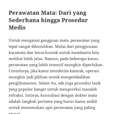
Perawatan Mata: Dari yang
Sederhana hingga Prosedur
Medis
Untuk mengatasi gangguan mata, perawatan yang
tepat sangat dibutuhkan. Mulai dari penggunaan
kacamata dan lensa kontak untuk membantu kita
melihat lebih jelas. Namun, pada beberapa kasus,
perawatan yang lebih intensif mungkin diperlukan.
Contohnya, jika kamu menderita katarak, operasi
mungkin jadi pilihan untuk mengembalikan
penglihatanmu. Selain itu, ada juga prosedur lasik
yang populer banget untuk mengoreksi masalah
refraksi. Intinya, konsultasi dengan dokter mata
adalah langkah pertama yang harus kamu ambil
untuk menemukan opsi perawatan yang paling
sesuai.