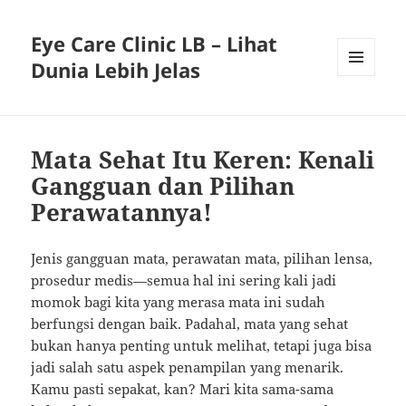
Eye Care Clinic LB – Lihat
Dunia Lebih Jelas
MENU
AND
WIDGETS
Mata Sehat Itu Keren: Kenali
Gangguan dan Pilihan
Perawatannya!
Jenis gangguan mata, perawatan mata, pilihan lensa,
prosedur medis—semua hal ini sering kali jadi
momok bagi kita yang merasa mata ini sudah
berfungsi dengan baik. Padahal, mata yang sehat
bukan hanya penting untuk melihat, tetapi juga bisa
jadi salah satu aspek penampilan yang menarik.
Kamu pasti sepakat, kan? Mari kita sama-sama