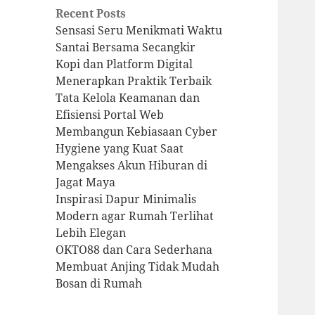
Recent Posts
Sensasi Seru Menikmati Waktu
Santai Bersama Secangkir
Kopi dan Platform Digital
Menerapkan Praktik Terbaik
Tata Kelola Keamanan dan
Efisiensi Portal Web
Membangun Kebiasaan Cyber
Hygiene yang Kuat Saat
Mengakses Akun Hiburan di
Jagat Maya
Inspirasi Dapur Minimalis
Modern agar Rumah Terlihat
Lebih Elegan
OKTO88 dan Cara Sederhana
Membuat Anjing Tidak Mudah
Bosan di Rumah