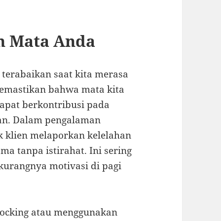
n Mata Anda
 terabaikan saat kita merasa
Memastikan bahwa mata kita
apat berkontribusi pada
han. Dalam pengalaman
ak klien melaporkan kelelahan
ma tanpa istirahat. Ini sering
kurangnya motivasi di pagi
 blocking atau menggunakan