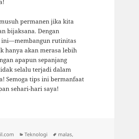
a!
 musuh permanen jika kita
n bijaksana. Dengan
a ini—membangun rutinitas
dak hanya akan merasa lebih
tangan apapun sepanjang
idak selalu terjadi dalam
a! Semoga tips ini bermanfaat
pan sehari-hari saya!
Categories
Tags
il.com
Teknologi
malas
,