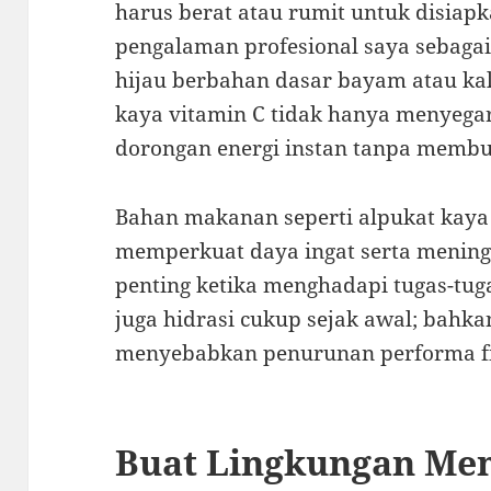
harus berat atau rumit untuk disiapk
pengalaman profesional saya sebagai 
hijau berbahan dasar bayam atau ka
kaya vitamin C tidak hanya menyega
dorongan energi instan tanpa membua
Bahan makanan seperti alpukat kaya
memperkuat daya ingat serta mening
penting ketika menghadapi tugas-tuga
juga hidrasi cukup sejak awal; bahka
menyebabkan penurunan performa fi
Buat Lingkungan Me