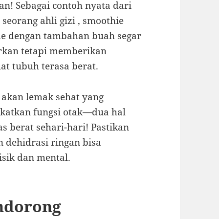
an! Sebagai contoh nyata dari
seorang ahli gizi , smoothie
le dengan tambahan buah segar
rkan tetapi memberikan
t tubuh terasa berat.
 akan lemak sehat yang
katkan fungsi otak—dua hal
s berat sehari-hari! Pastikan
n dehidrasi ringan bisa
sik dan mental.
ndorong