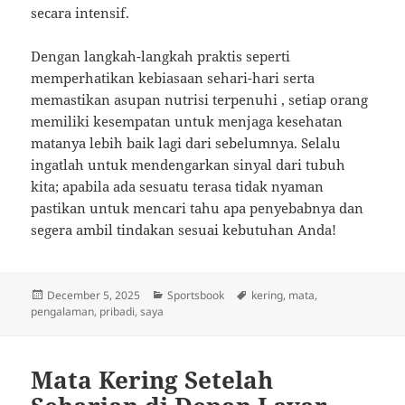
secara intensif.
Dengan langkah-langkah praktis seperti
memperhatikan kebiasaan sehari-hari serta
memastikan asupan nutrisi terpenuhi , setiap orang
memiliki kesempatan untuk menjaga kesehatan
matanya lebih baik lagi dari sebelumnya. Selalu
ingatlah untuk mendengarkan sinyal dari tubuh
kita; apabila ada sesuatu terasa tidak nyaman
pastikan untuk mencari tahu apa penyebabnya dan
segera ambil tindakan sesuai kebutuhan Anda!
Posted
Categories
Tags
December 5, 2025
Sportsbook
kering
,
mata
,
on
pengalaman
,
pribadi
,
saya
Mata Kering Setelah